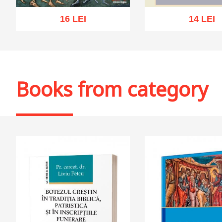
16 LEI
14 LEI
Out of stoc
Add to cart
Add to wish list
Books from category