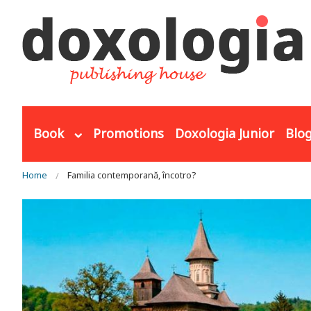
Skip to main content
Book
Promotions
Doxologia Junior
Blo
You are here
Home
Familia contemporană, încotro?