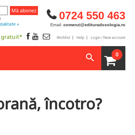
0724 550 463
u
țialitate »
Email:
comenzi@edituradoxologia.ro
 gratuit*
Wishlist
Help
Login / New account
0
rană, încotro?