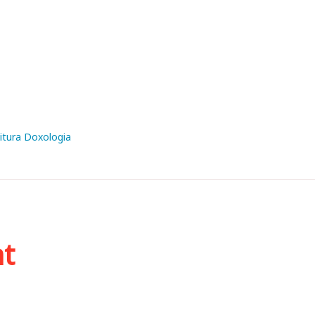
itura Doxologia
ht