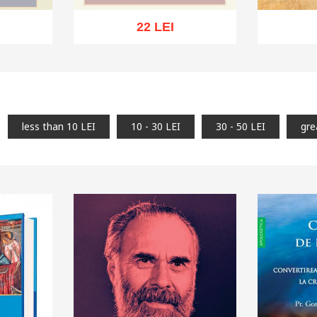
22 LEI
Out of stock
k
Add to 
less than 10 LEI
10 - 30 LEI
30 - 50 LEI
gre