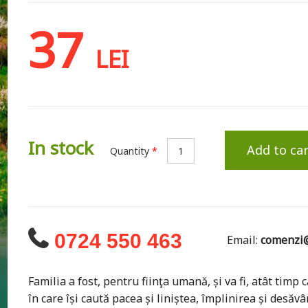
37
LEI
In stock
Add to car
Quantity
*
0724 550 463
Email:
comenzi@
Familia a fost, pentru fiinţa umană, și va fi, atât timp c
în care își caută pacea și liniștea, împlinirea și desăv