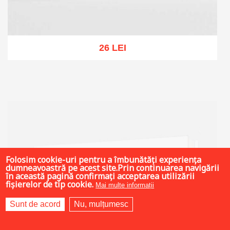
26 LEI
Add to cart
Add to wish list
Folosim cookie-uri pentru a îmbunătăți experiența
dumneavoastră pe acest site.Prin continuarea navigării
în această pagină confirmați acceptarea utilizării
fișierelor de tip cookie.
Mai multe informații
Sunt de acord
Nu, mulțumesc