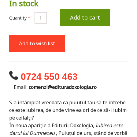
In stock
Add to cart
Quantity
*
Add to wish list
0724 550 463
Email:
comenzi@edituradoxologia.ro
S-a întâmplat vreodată ca puiuțul tău să te întrebe
ce este iubirea, de unde vine ea ori de ce să-i iubim
pe ceilalți?
În noua apariție a Editurii Doxologia,
Iubirea este
darul lui Dumnezeu
, Puiuțul de urs, stând de vorbă