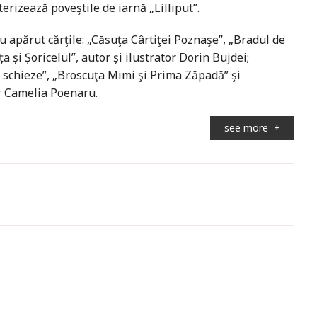
terizează poveştile de iarnă „Lilliput”.
u apărut cărţile: „Căsuţa Cârtiţei Poznaşe”, „Bradul de
ța și Șoricelul”, autor și ilustrator Dorin Bujdei;
 schieze”, „Broscuţa Mimi şi Prima Zăpadă” şi
r Camelia Poenaru.
see more
+