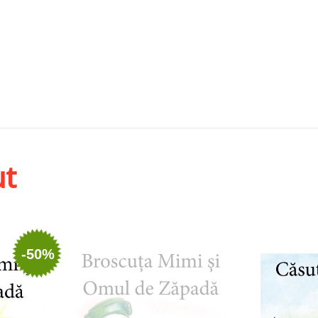
ut
-50%