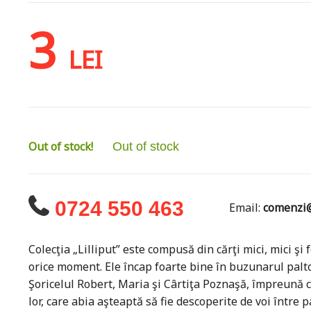
3
LEI
Out of stock!
Out of stock
0724 550 463
Email:
comenzi@
Colecţia „Lilliput” este compusă din cărţi mici, mici şi 
orice moment. Ele încap foarte bine în buzunarul palto
Şoricelul Robert, Maria şi Cârtiţa Poznaşă, împreună cu 
lor, care abia aşteaptă să fie descoperite de voi între pa