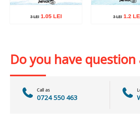
1.05 LEI
1.2 LE
3 LEI
3 LEI
3 LEI
3 LEI
Add to cart
Add to wish list
Add to cart
Add to wi
Do you have question
Call as
L
0724 550 463
W