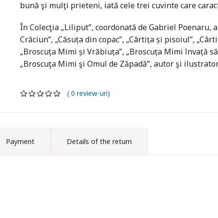
bună şi mulţi prieteni, iată cele trei cuvinte care carac
În Colecţia „Liliput”, coordonată de Gabriel Poenaru, a
Crăciun”, „Căsuța din copac”, „Cârtița și pisoiul”, „Cârti
„Broscuța Mimi și Vrăbiuța”, „Broscuța Mimi învață să
„Broscuţa Mimi şi Omul de Zăpadă”, autor şi ilustrato
( 0 review-uri)
Payment
Details of the return