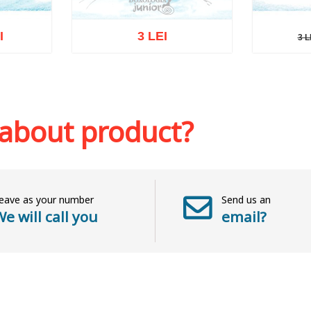
I
3 LEI
3 L
3 LE
Out of stock
sh list
Add to 
 about product?
eave as your number
Send us an
e will call you
email?