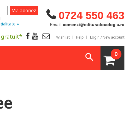
0724 550 463
u
țialitate »
Email:
comenzi@edituradoxologia.ro
 gratuit*
Wishlist
Help
Login / New account
0
ee