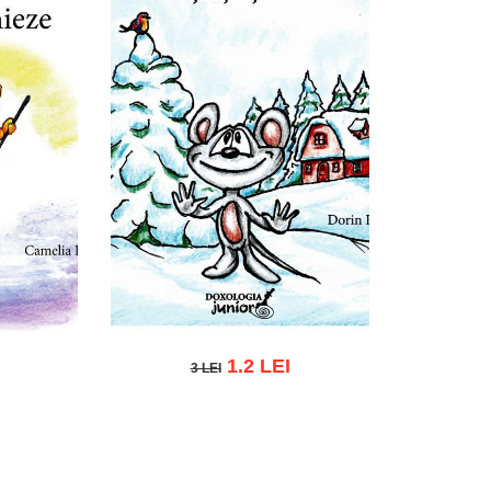
1.2 LEI
3 LEI
3 LEI
 list
Add to cart
Add to wish list