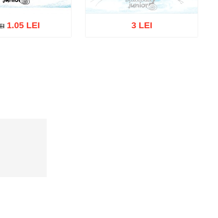
1.05 LEI
3 LEI
EI
I
Out of stock
cart
Add to wish list