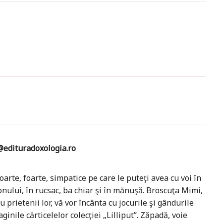
edituradoxologia.ro
foarte, foarte, simpatice pe care le puteţi avea cu voi în
nului, în rucsac, ba chiar şi în mănuşă. Broscuţa Mimi,
prietenii lor, vă vor încânta cu jocurile şi gândurile
ginile cărticelelor colecţiei „Lilliput”. Zăpadă, voie