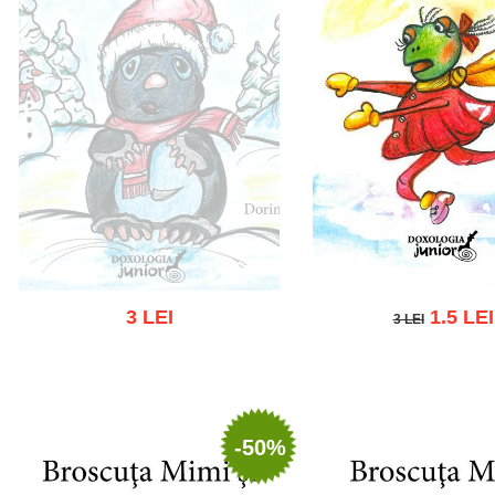
3 LEI
1.5 LEI
3 LEI
3 LEI
Out of stock
Add to cart
Add to wish
-50%