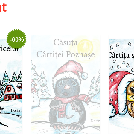
ht
-60%