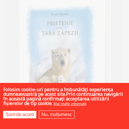
Folosim cookie-uri pentru a îmbunătăți experiența
dumneavoastră pe acest site.Prin continuarea navigării
în această pagină confirmați acceptarea utilizării
fișierelor de tip cookie.
Mai multe informații
Sunt de acord
Nu, mulțumesc