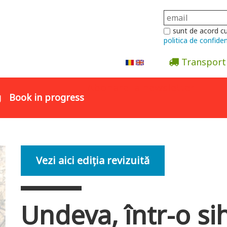
sunt de acord c
politica de confiden
Transport
Abonare la newsletter
g
Book in progress
Vezi aici ediția revizuită
Undeva, într-o sih