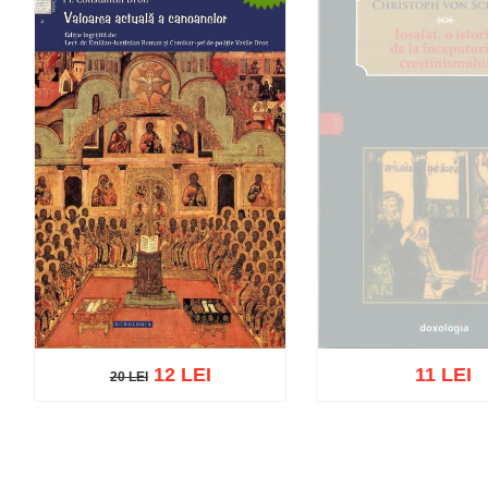
12 LEI
11 LEI
20 LEI
20 LEI
Out of stoc
Add to cart
Add to wish list