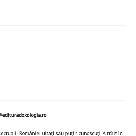
edituradoxologia.ro
ctualii României uitaţi sau puţin cunoscuţi. A trăit în