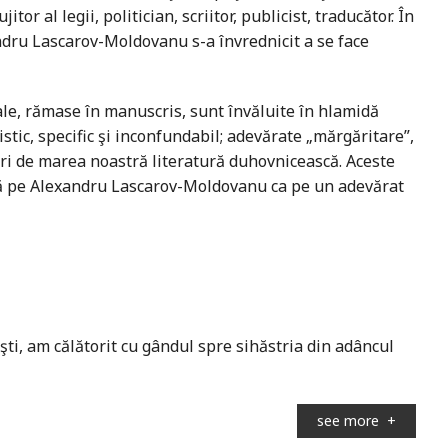
tor al legii, politician, scriitor, publicist, traducător. În
ndru Lascarov-Moldovanu s-a învrednicit a se face
nale, rămase în manuscris, sunt învăluite în hlamidă
istic, specific şi inconfundabil; adevărate „mărgăritare”,
turi de marea noastră literatură duhovnicească. Aceste
dă pe Alexandru Lascarov-Moldovanu ca pe un adevărat
şti, am călătorit cu gândul spre sihăstria din adâncul
see more
+