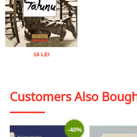
16 LEI
Add to cart
Add to wish list
Customers Also Boug
-40%