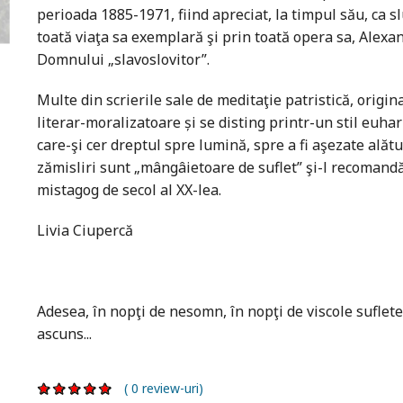
perioada 1885-1971, fiind apreciat, la timpul său, ca sluji
toată viaţa sa exemplară şi prin toată opera sa, Alexa
Domnului „slavoslovitor”.
Multe din scrierile sale de meditaţie patristică, origi
literar-moralizatoare și se disting printr-un stil euhar
care-şi cer dreptul spre lumină, spre a fi aşezate ală­
zămisliri sunt „mângâietoare de suflet” şi-l recoman
mistagog de secol al XX-lea.
Livia Ciupercă
Adesea, în nopţi de nesomn, în nopţi de viscole suflete
ascuns...
( 0 review-uri)