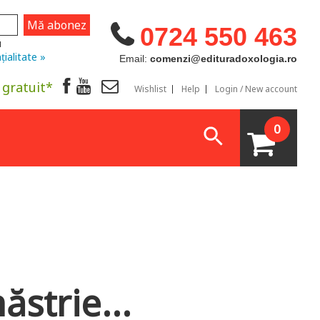
0724 550 463
u
țialitate »
Email:
comenzi@edituradoxologia.ro
 gratuit*
Wishlist
Help
Login / New account
0
ăstrie...