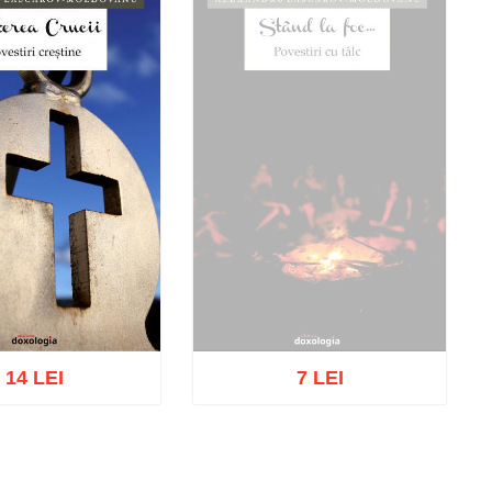
14 LEI
7 LEI
Out of stock
cart
Add to wish list