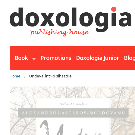
Skip to main content
Book
Promotions
Doxologia Junior
Blo
You are here
Home
Undeva, într-o sihăstrie...