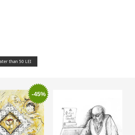
ater than 50 LEI
-45%