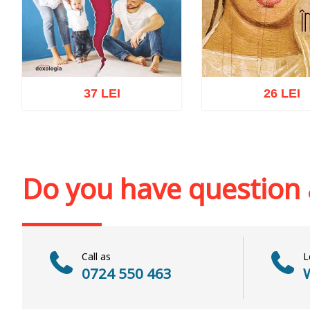
37 LEI
26 LEI
Add to cart
Add to wish list
Add to cart
Add to wi
Do you have question
Call as
L
0724 550 463
W