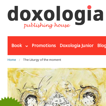
Skip to main content
Book
Promotions
Doxologia Junior
Blo
You are here
Home
The Liturgy of the moment