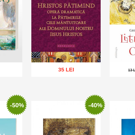
35 LEI
13 
13 L
sh list
Add to 
Add to cart
Add to wish list
-50%
-40%