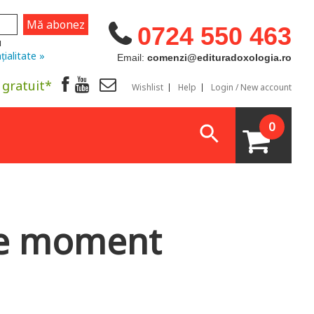
0724 550 463
u
țialitate »
Email:
comenzi@edituradoxologia.ro
 gratuit*
Wishlist
Help
Login / New account
0
the moment