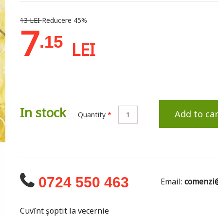
13 LEI
Reducere 45%
7
.15
LEI
In stock
Add to car
Quantity
*
0724 550 463
Email:
comenzi@
Cuvînt şoptit la vecernie