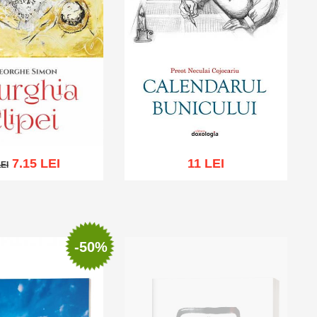
7.15 LEI
11 LEI
LEI
EI
cart
Add to wish list
Add to cart
Add to wish list
-50%