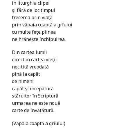
în liturghia clipei
şi fără de loc timpul
trecerea prin viaţă
prin văpaia coaptă a grîului
cu multe feţe pîinea
ne hrăneşte închipuirea.
Din cartea lumii
direct în cartea vieţii
necitită vreodată
pînă la capăt
de nimeni
capăt şi începătură
stăruitor în Scriptură
urmarea ne este nouă
carte de învăţătură.
(Văpaia coaptă a grîului)