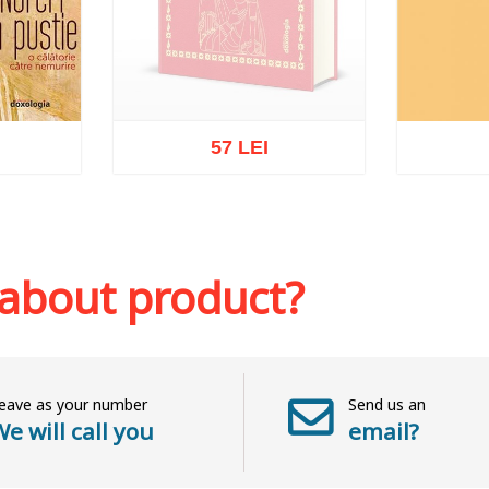
57 LEI
Out of stock
sh list
Add to 
 about product?
eave as your number
Send us an
e will call you
email?