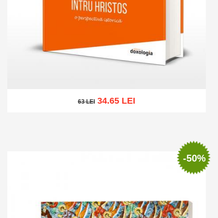
34.65 LEI
63 LEI
63 LEI
Add to cart
Add to wish list
-50%