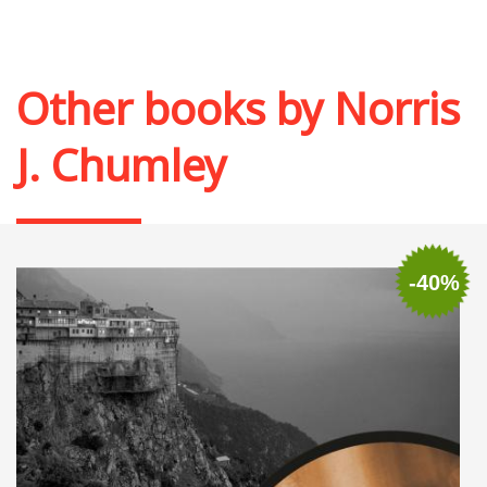
Other books by
Norris
J. Chumley
-40%