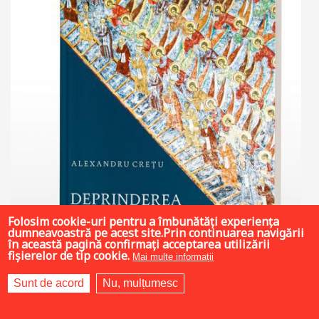
Folosim cookie-uri pentru a îmbunătăți experiența
dumneavoastră pe acest site.Prin continuarea navigării
în această pagină confirmați acceptarea utilizării
fișierelor de tip cookie.
Mai multe informații
Sunt de acord
Nu, mulțumesc