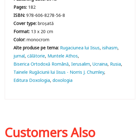
Pages:
182
ISBN:
978-606-8278-56-8
Cover type:
broșată
Format:
13 x 20 cm
Color:
monocrom
Rugaciunea lui Iisus
isihasm
jurnal
călătorie
Muntele Athos
Biserica Ortodoxă Română
Ierusalim
Ucraina
Rusia
Tainele Rugăciunii lui Iisus - Norris J. Chumley
Editura Doxologia
doxologia
Customers Also