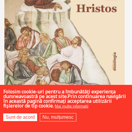
Folosim cookie-uri pentru a îmbunătăți experiența
dumneavoastră pe acest site.Prin continuarea navigării
în această pagină confirmați acceptarea utilizării
fișierelor de tip cookie.
Mai multe informații
Sunt de acord
Nu, mulțumesc
35 LEI