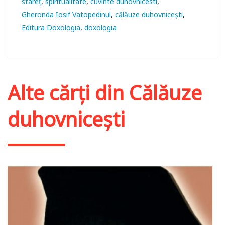
stareţ
spiritualitate
cuvinte duhovnicesti
Gheronda Iosif Vatopedinul
călăuze duhovnicești
Editura Doxologia
doxologia
Alte cărți din
Călăuze
duhovnicești