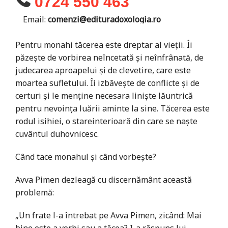
0724 550 463
Email:
comenzi@edituradoxologia.ro
Pentru monahi tăcerea este dreptar al vieții. Îi
păzește de vorbirea neîncetată și neînfrânată, de
judecarea aproapelui și de clevetire, care este
moartea sufletului. Îi izbăvește de conflicte și de
certuri și le menține necesara liniște lăuntrică
pentru nevoința luării aminte la sine. Tăcerea este
rodul isihiei, o stareinterioară din care se naște
cuvântul duhovnicesc.
Când tace monahul și când vorbește?
Avva Pimen dezleagă cu discernământ această
problemă:
„Un frate l-a întrebat pe Avva Pimen, zicând: Mai
bine este a vorbi sau a tăcea? I-a răspuns lui