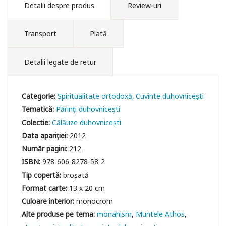
Detalii despre produs
Review-uri
Transport
Plată
Detalii legate de retur
Categorie:
Spiritualitate ortodoxă
Cuvinte duhovniceşti
Tematică:
Părinți duhovnicești
Colectie:
Călăuze duhovnicești
Data apariției:
2012
Număr pagini:
212
ISBN:
978-606-8278-58-2
Tip copertă:
broșată
Format carte:
13 x 20 cm
Culoare interior:
monocrom
monahism
Muntele Athos