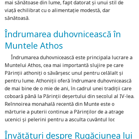
mai sănătoase din lume, fapt datorat și unui stil de
viață echilibrat cu o alimentație modestă, dar
sănătoasă.
Îndrumarea duhovnicească în
Muntele Athos
Îndrumarea duhovnicească este principala lucrare a
Muntelui Athos, cea mai importantă slujire pe care
Părinții athoniți o săvârșesc unul pentru celălalt și
pentru lume. Athoniții oferă îndrumare duhovnicească
de mai bine de o mie de ani, în cadrul unei tradiții care
coboară până la Părinții deșertului din secolul al IV-lea.
Reînnoirea monahală recentă din Munte este o
mărturie a puterii continue a Părinților de a atrage
ucenici și pelerini pentru a asculta cuvântul lor.
Învățături despre Rugăciunea lui