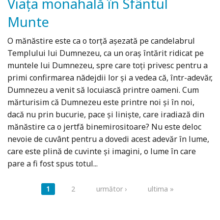
Viața monahală în Sfântul
Munte
O mănăstire este ca o torţă aşezată pe candelabrul
Templului lui Dumnezeu, ca un oraş întărit ridicat pe
muntele lui Dumnezeu, spre care toţi privesc pentru a
primi confirmarea nădejdii lor şi a vedea că, într-adevăr,
Dumnezeu a venit să locuiască printre oameni. Cum
mărturisim că Dumnezeu este printre noi şi în noi,
dacă nu prin bucurie, pace şi linişte, care iradiază din
mănăstire ca o jertfă binemirositoare? Nu este deloc
nevoie de cuvânt pentru a dovedi acest adevăr în lume,
care este plină de cuvinte şi imagini, o lume în care
pare a fi fost spus totul...
Pagini
1
2
următor ›
ultima »