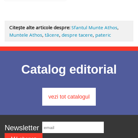
Adaugă în coș
Wishlist
Citește alte articole despre:
Sfantul Munte Athos
,
Muntele Athos
,
tăcere
,
despre tacere
,
pateric
Catalog editorial
vezi tot catalogul
Newsletter