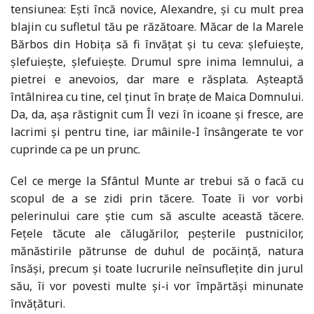
tensiunea: Ești încă novice, Alexandre, și cu mult prea
blajin cu sufletul tău pe răzătoare. Măcar de la Marele
Bărbos din Hobița să fi învățat și tu ceva: șlefuiește,
șlefuiește, șlefuiește. Drumul spre inima lemnului, a
pietrei e anevoios, dar mare e răsplata. Așteaptă
întâlnirea cu tine, cel ținut în brațe de Maica Domnului.
Da, da, așa răstignit cum Îl vezi în icoane și fresce, are
lacrimi și pentru tine, iar mâinile-I însângerate te vor
cuprinde ca pe un prunc.
Cel ce merge la Sfântul Munte ar trebui să o facă cu
scopul de a se zidi prin tăcere. Toate îi vor vorbi
pelerinului care știe cum să asculte această tăcere.
Fețele tăcute ale călugărilor, peșterile pustnicilor,
mănăstirile pătrunse de duhul de pocăință, natura
însăși, precum și toate lucrurile neînsuflețite din jurul
său, îi vor povesti multe și-i vor împărtăși minunate
învățături.