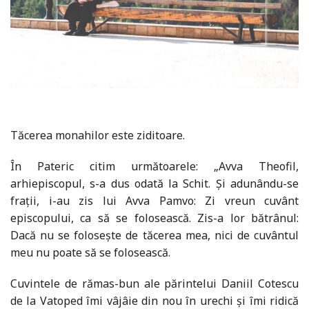
Tăcerea monahilor este ziditoare.
În Pateric citim următoarele: „Avva Theofil,
arhiepiscopul, s-a dus odată la Schit. Și adunându-se
frații, i-au zis lui Avva Pamvo: Zi vreun cuvânt
episcopului, ca să se folosească. Zis-a lor bătrânul:
Dacă nu se folosește de tăcerea mea, nici de cuvântul
meu nu poate să se folosească.
Cuvintele de rămas-bun ale părintelui Daniil Cotescu
de la Vatoped îmi vâjâie din nou în urechi și îmi ridică