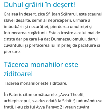
Duhul grăirii în deșert!
Grăirea în deșert, zice Sf. Ioan Scărarul, este scaunul
slavei deșarte, semn al nepriceperii, urmare a
îmbuibării și necurăției, pierderea umulinței și
întunecarea rugăciunii. Este o irosire a celui mai de
cinste dar pe care l-a dat Dumnezeu omului, darul
cuvântului și prefacerea lui în prilej de păcătuire și
pierzare.
Tăcerea monahilor este
ziditoare!
Tăcerea monahilor este ziditoare.
În Pateric citim următoarele: „Avva Theofil,
arhiepiscopul, s-a dus odată la Schit. Și adunându-se
frații, i-au zis lui Avva Pamvo: Zi vreun cuvânt