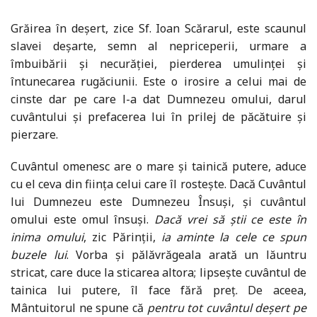
Grăirea în deșert, zice Sf. Ioan Scărarul, este scaunul
slavei deșarte, semn al nepriceperii, urmare a
îmbuibării și necurăției, pierderea umulinței și
întunecarea rugăciunii. Este o irosire a celui mai de
cinste dar pe care l-a dat Dumnezeu omului, darul
cuvântului și prefacerea lui în prilej de păcătuire și
pierzare.
Cuvântul omenesc are o mare și tainică putere, aduce
cu el ceva din ființa celui care îl rostește. Dacă Cuvântul
lui Dumnezeu este Dumnezeu Însuși, și cuvântul
omului este omul însuși.
Dacă vrei să știi ce este în
inima omului
, zic Părinții,
ia aminte la cele ce spun
buzele lui
. Vorba și pălăvrăgeala arată un lăuntru
stricat, care duce la sticarea altora; lipsește cuvântul de
tainica lui putere, îl face fără preț. De aceea,
Mântuitorul ne spune că
pentru tot cuvântul deșert pe