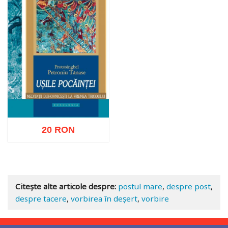
20 RON
Adaugă în coș
Wishlist
Citește alte articole despre:
postul mare
,
despre post
,
despre tacere
,
vorbirea în deșert
,
vorbire