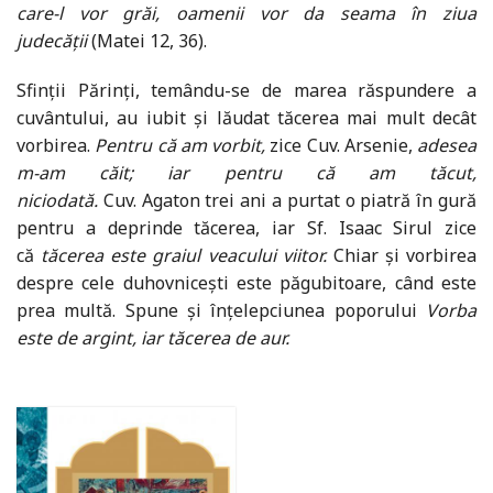
care-l vor grăi, oamenii vor da seama în ziua
judecății
(Matei 12, 36).
Sfinții Părinți, temându-se de marea răspundere a
cuvântului, au iubit și lăudat tăcerea mai mult decât
vorbirea.
Pentru că am vorbit,
zice Cuv. Arsenie,
adesea
m-am căit; iar pentru că am tăcut,
niciodată.
Cuv. Agaton trei ani a purtat o piatră în gură
pentru a deprinde tăcerea, iar Sf. Isaac Sirul zice
că
tăcerea este graiul veacului viitor.
Chiar și vorbirea
despre cele duhovnicești este păgubitoare, când este
prea multă. Spune și înțelepciunea poporului
Vorba
este de argint, iar tăcerea de aur.