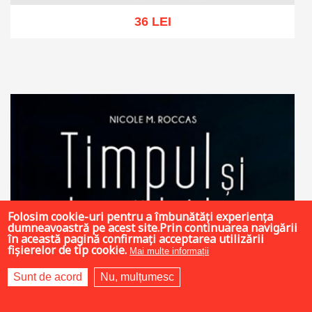
36 LEI
Add to cart
Add to wish list
Folosim cookie-uri pentru a îmbunătăți experiența
dumneavoastră pe acest site.Prin continuarea navigării
în această pagină confirmați acceptarea utilizării
fișierelor de tip cookie.
Mai multe informații
Sunt de acord
Nu, mulțumesc