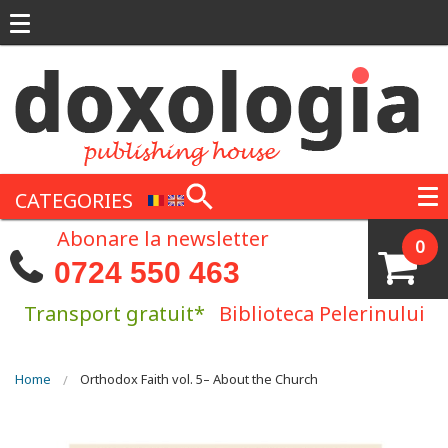
Skip to main content
CATEGORIES
Abonare la newsletter
0
0724 550 463
Transport gratuit*
Biblioteca Pelerinului
You are here
Home
Orthodox Faith vol. 5– About the Church