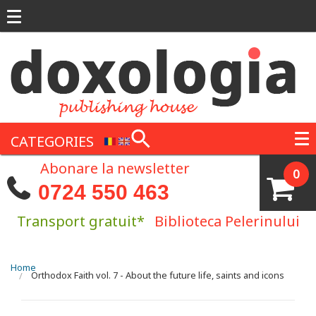
Skip to main content
CATEGORIES
Abonare la newsletter
0
0724 550 463
Transport gratuit*
Biblioteca Pelerinului
You are here
Home
Orthodox Faith vol. 7 - About the future life, saints and icons