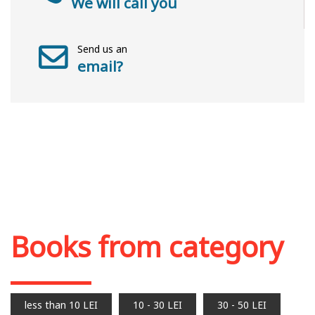
We will call you
Send us an
email?
Books from category
less than 10 LEI
10 - 30 LEI
30 - 50 LEI