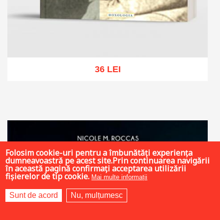
36 LEI
Add to cart
Add to wish list
Folosim cookie-uri pentru a îmbunătăți experiența
dumneavoastră pe acest site.Prin continuarea navigării
în această pagină confirmați acceptarea utilizării
fișierelor de tip cookie.
Mai multe informații
Sunt de acord
Nu, mulțumesc