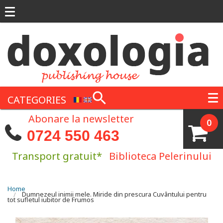
Skip to main content
CATEGORIES
Abonare la newsletter
0
0724 550 463
Transport gratuit*
Biblioteca Pelerinului
You are here
Home
Dumnezeul inimii mele. Miride din prescura Cuvântului pentru
tot sufletul iubitor de Frumos