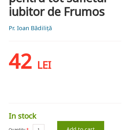
iubitor de Frumos
Pr. Ioan Bădiliță
42
LEI
In stock
Add to cart
Quantity
*