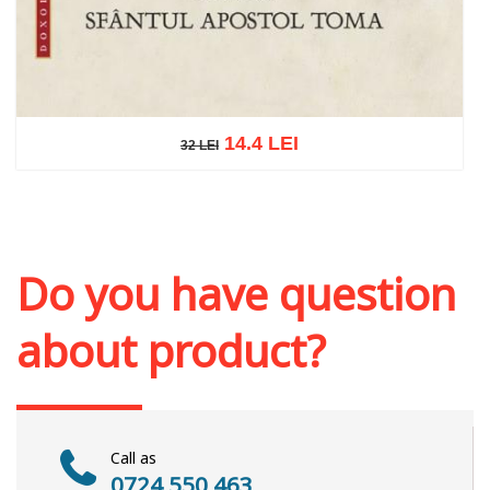
14.4 LEI
32 LEI
32 LEI
Add to cart
Add to wish list
Do you have question
about product?
Call as
0724 550 463