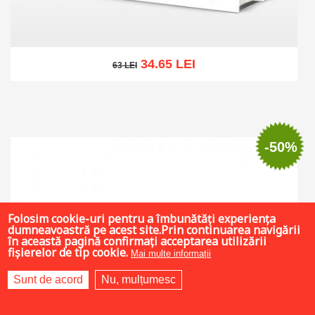
34.65 LEI
63 LEI
63 LEI
Add to cart
Add to wish list
-50%
Folosim cookie-uri pentru a îmbunătăți experiența
dumneavoastră pe acest site.Prin continuarea navigării
în această pagină confirmați acceptarea utilizării
fișierelor de tip cookie.
Mai multe informații
Sunt de acord
Nu, mulțumesc