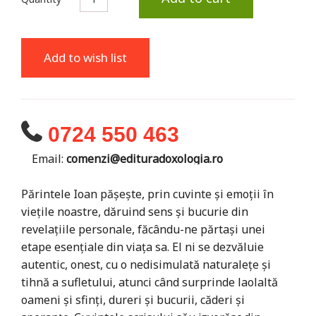
Add to wish list
0724 550 463
Email:
comenzi@edituradoxologia.ro
Părintele Ioan pășește, prin cuvinte și emoții în
viețile noastre, dăruind sens și bucurie din
revelațiile personale, făcându-ne părtași unei
etape esențiale din viața sa. El ni se dezvăluie
autentic, onest, cu o nedisimulată naturalețe și
tihnă a sufletului, atunci când surprinde laolaltă
oameni și sfinți, dureri și bucurii, căderi și