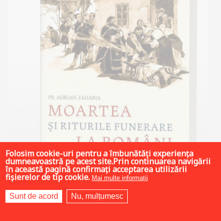
Folosim cookie-uri pentru a îmbunătăți experiența
dumneavoastră pe acest site.Prin continuarea navigării
în această pagină confirmați acceptarea utilizării
fișierelor de tip cookie.
Mai multe informații
Sunt de acord
Nu, mulțumesc