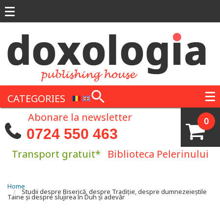
Skip to main content
CATEGORIES
Abonare la newsletter
0
0724 550 463
Transport gratuit*
Biblioteca Pelerinului
You are here
Home
Studii despre Biserică, despre Tradiție, despre dumnezeieștile
Taine și despre slujirea în Duh și adevăr