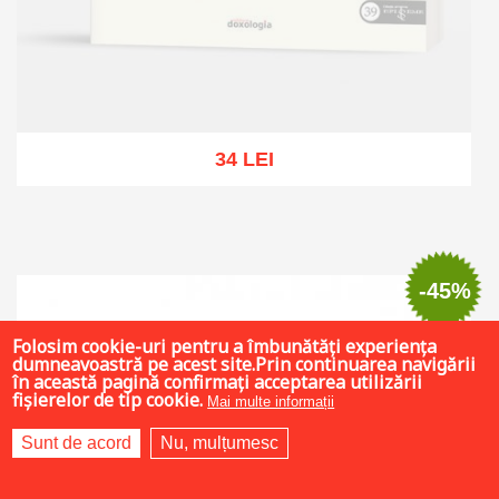
34 LEI
Out of stock
-45%
Folosim cookie-uri pentru a îmbunătăți experiența
dumneavoastră pe acest site.Prin continuarea navigării
în această pagină confirmați acceptarea utilizării
fișierelor de tip cookie.
Mai multe informații
Sunt de acord
Nu, mulțumesc