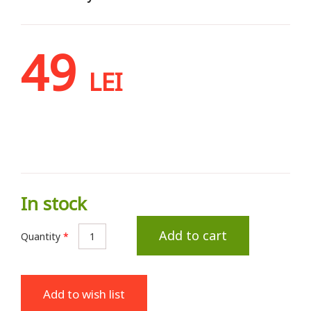
49
LEI
In stock
Add to cart
Quantity
*
Add to wish list