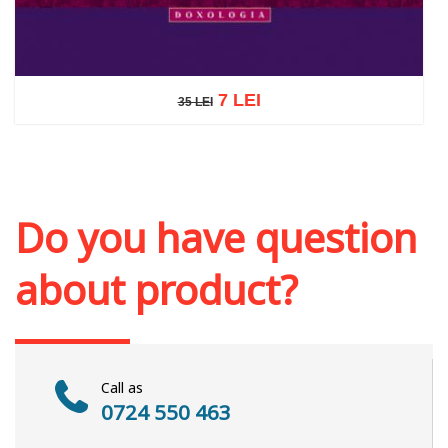
7 LEI
35 LEI
35 LEI
Add to cart
Add to wish list
Do you have question
about product?
Call as
0724 550 463