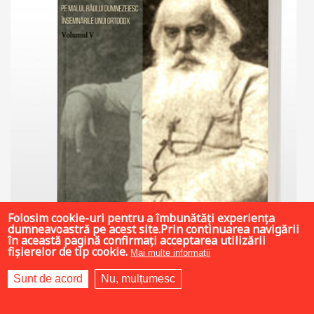
Folosim cookie-uri pentru a îmbunătăți experiența
dumneavoastră pe acest site.Prin continuarea navigării
în această pagină confirmați acceptarea utilizării
fișierelor de tip cookie.
Mai multe informații
Sunt de acord
Nu, mulțumesc
36 LEI