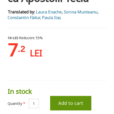
Translated by:
Laura Enache
,
Sorina Munteanu
,
Constantin Fădur
,
Paula Ilaș
16 LEI
Reducere 55%
7
.2
LEI
In stock
Add to cart
Quantity
*