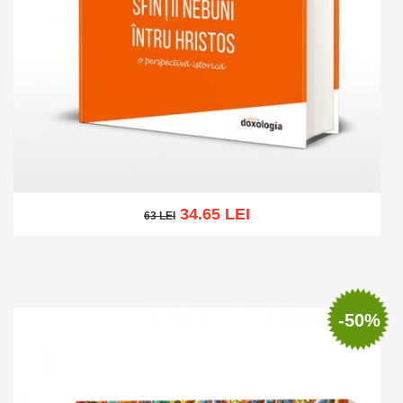
34.65 LEI
63 LEI
63 LEI
Add to cart
Add to wish list
-50%