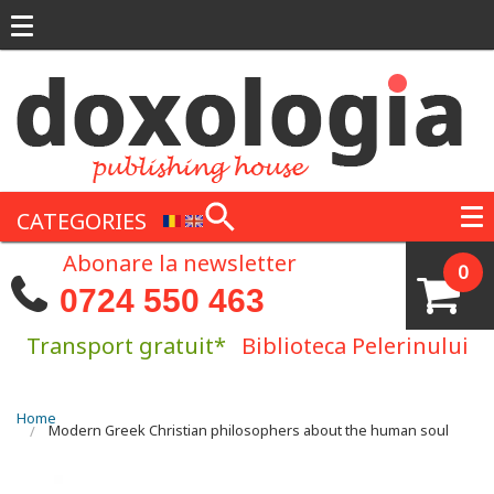
Skip to main content
CATEGORIES
Abonare la newsletter
0
0724 550 463
Transport gratuit*
Biblioteca Pelerinului
You are here
Home
Modern Greek Christian philosophers about the human soul