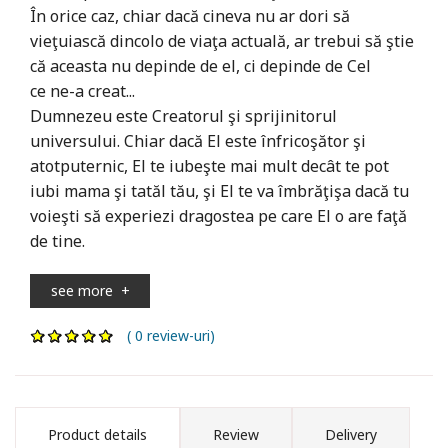
În orice caz, chiar dacă cineva nu ar dori să
vieţuiască dincolo de viaţa actuală, ar trebui să ştie
că aceasta nu depinde de el, ci depinde de Cel
ce ne-a creat...
Dumnezeu este Creatorul şi sprijinitorul
universului. Chiar dacă El este înfricoşător şi
atotputernic, El te iubeşte mai mult decât te pot
iubi mama şi tatăl tău, şi El te va îmbrăţişa dacă tu
voieşti să experiezi dragostea pe care El o are faţă
de tine.
see more
+
( 0 review-uri)
Product details
Review
Delivery