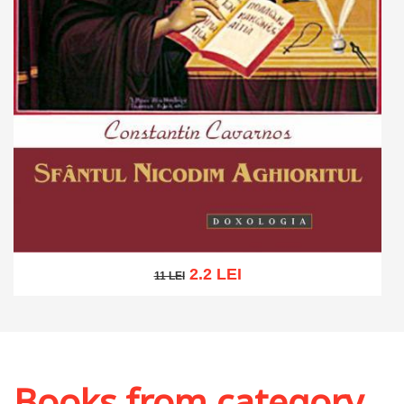
2.2 LEI
11 LEI
11 LEI
Add to cart
Add to wish list
Books from category