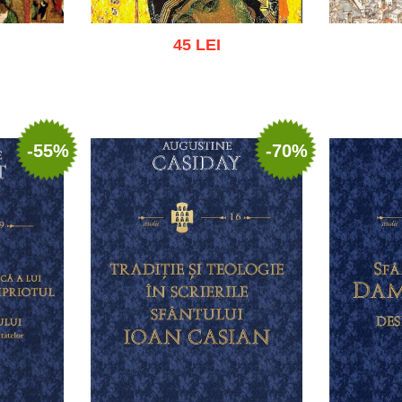
45 LEI
 list
Add to cart
Add to wish list
Add to
-55%
-70%