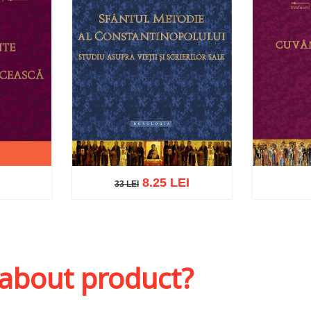
8.25 LEI
33 LEI
33 LEI
sh list
Add to cart
Add to wish list
Add to 
 about product?