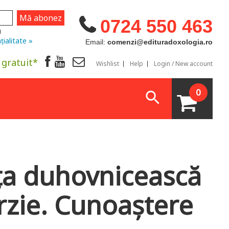
0724 550 463
u
țialitate »
Email:
comenzi@edituradoxologia.ro
 gratuit*
Wishlist
Help
Login / New account
0
ața duhovnicească
ârzie. Cunoaștere