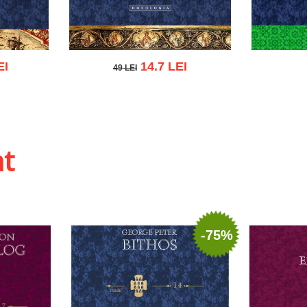
EI
14.7 LEI
49 LEI
49 LEI
 list
Add to cart
Add to wish list
Add to
ht
-75%