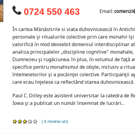
0724 550 463
Email:
comenzi@
În cartea Mănăstirile si viata duhovnicească în Antichit
personale şi ritualurile colective prin care monahii îş
valorifică în mod deosebit domeniul interdisciplinar al 
analiza principalelor „discipline cognitive" monahale, 
Dumnezeu şi rugăciunea. în plus, în volumul de faţă av
specifice pentru monahismul de obşte, inclusiv a ritua
întemeietorilor şi a pocăinţei colective. Participanţii 
care erau înţelese ca reflectând starea duhovnicească 
Paul C. Dilley este asistent universitar la catedra de 
Iowa şi a publicat un număr însemnat de lucrări...
( 0 review-uri)