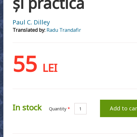
și practică
Paul C. Dilley
Translated by:
Radu Trandafir
55
LEI
In stock
Add to car
Quantity
*