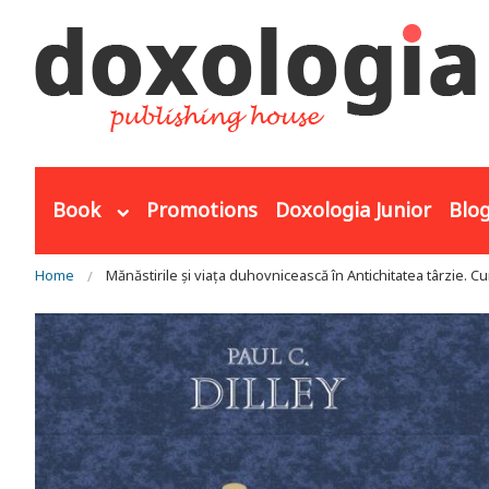
Skip to main content
Book
Promotions
Doxologia Junior
Blo
You are here
Home
Mănăstirile și viața duhovnicească în Antichitatea târzie. Cu