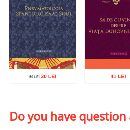
30 LEI
41 LEI
50 LEI
50 LEI
Add to cart
Add to wish list
Add to cart
Add to wi
Do you have question