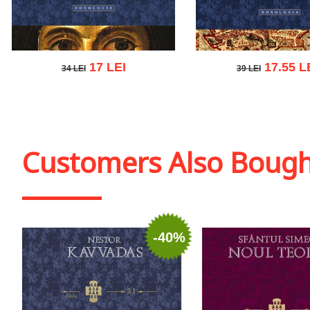
17 LEI
17.55 L
34 LEI
39 LEI
34 LEI
39 LEI
Add to cart
Add to wish list
Add to cart
Add to wish
Customers Also Boug
-40%