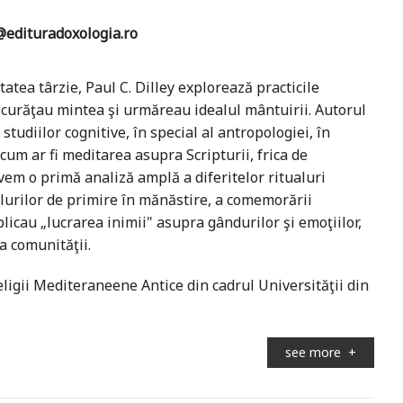
edituradoxologia.ro
atea târzie, Paul C. Dilley explorează practicile
i curăţau mintea şi urmăreau idealul mântuirii. Autorul
studiilor cognitive, în special al antropologiei, în
cum ar fi meditarea asupra Scripturii, frica de
em o primă analiză amplă a diferitelor ritualuri
lurilor de primire în mănăstire, a comemorării
aplicau „lucrarea inimii" asupra gândurilor şi emoţiilor,
a comunităţii.
Religii Mediteraneene Antice din cadrul Universităţii din
see more
+