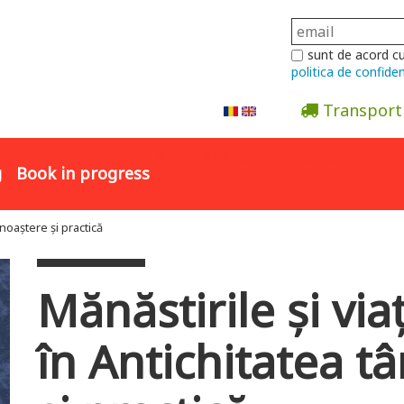
sunt de acord c
politica de confiden
Transport
Abonare la newsletter
g
Book in progress
noaștere și practică
Mănăstirile și vi
în Antichitatea t