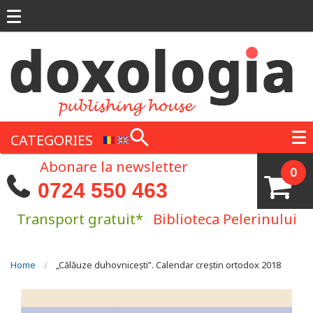
Skip to main content
CATEGORIES
Abonare la newsletter
0
0724 550 463
Transport gratuit*
Biblioteca Pelerinului
You are here
Home
„Călăuze duhovnicești”. Calendar creștin ortodox 2018