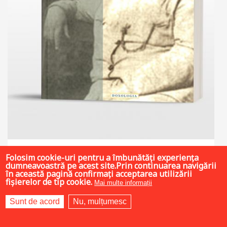
36 LEI
Folosim cookie-uri pentru a îmbunătăți experiența
dumneavoastră pe acest site.Prin continuarea navigării
în această pagină confirmați acceptarea utilizării
fișierelor de tip cookie.
Mai multe informații
Add to cart
Add to wish list
Sunt de acord
Nu, mulțumesc