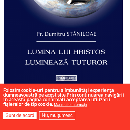
Folosim cookie-uri pentru a îmbunătăți experiența
dumneavoastră pe acest site.Prin continuarea navigării
6 LEI
în această pagină confirmați acceptarea utilizării
fișierelor de tip cookie.
Mai multe informații
Sunt de acord
Nu, mulțumesc
Add to cart
Add to wish list