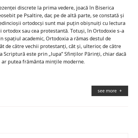
enței discrete la prima vedere, joacă în Biserica
ebit pe Psaltire, dar, pe de altă parte, se constată și
Credincioșii ortodocși sunt mai puțin obișnuiți cu lectura
ui ortodox sau cea protestantă. Totuși, în Ortodoxie s-a
 în spațiul academic, Ortodoxia a rămas destul de
 de către vechii protestanți, cât și, ulterior, de către
la Scriptură este prin „lupa” Sfinților Părinți, chiar dacă
e ar putea frământa mințile moderne.
see more
+