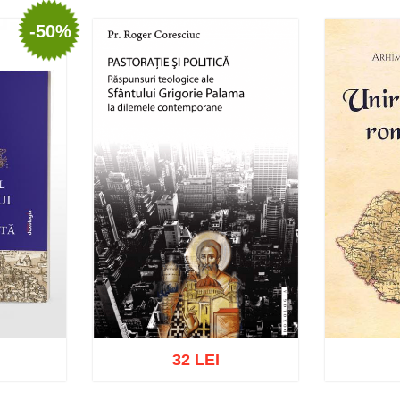
-50%
I
32 LEI