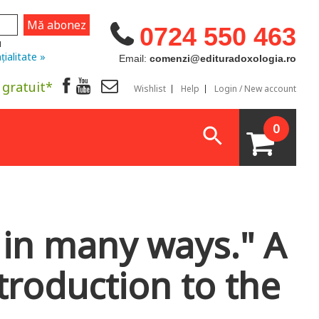
0724 550 463
u
țialitate »
Email:
comenzi@edituradoxologia.ro
 gratuit*
Wishlist
Help
Login / New account
0
in many ways." A
troduction to the