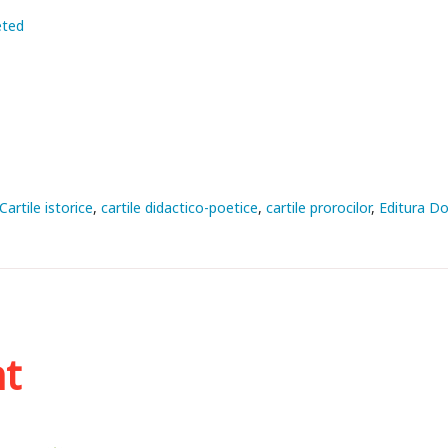
eted
Cartile istorice
cartile didactico-poetice
cartile prorocilor
Editura D
ht