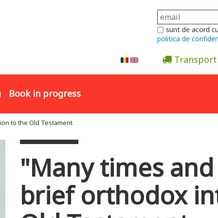
sunt de acord c
politica de confiden
Transport
Abonare la newsletter
g
Book in progress
tion to the Old Testament
"Many times and 
brief orthodox in