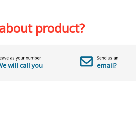
sh list
Add to cart
Add to wish list
Add to 
 about product?
eave as your number
Send us an
e will call you
email?