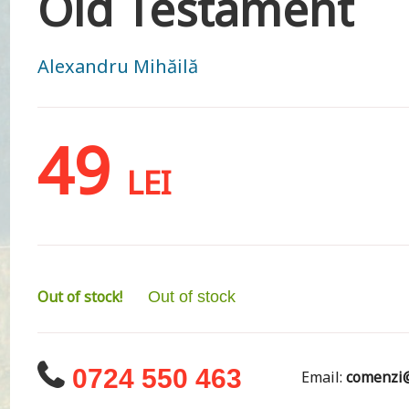
Old Testament
Alexandru Mihăilă
49
LEI
Out of stock!
Out of stock
0724 550 463
Email:
comenzi@