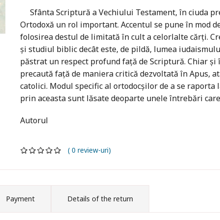
Sfânta Scriptură a Vechiului Testament, în ciuda prez
Ortodoxă un rol important. Accentul se pune în mod deos
folosirea destul de limitată în cult a celorlalte cărți. 
și studiul biblic decât este, de pildă, lumea iudaismul
păstrat un respect profund față de Scriptură. Chiar și
precaută față de maniera critică dezvoltată în Apus, atât
catolici. Modul specific al ortodocșilor de a se raporta 
prin aceasta sunt lăsate deoparte unele întrebări car
Autorul
( 0 review-uri)
Payment
Details of the return