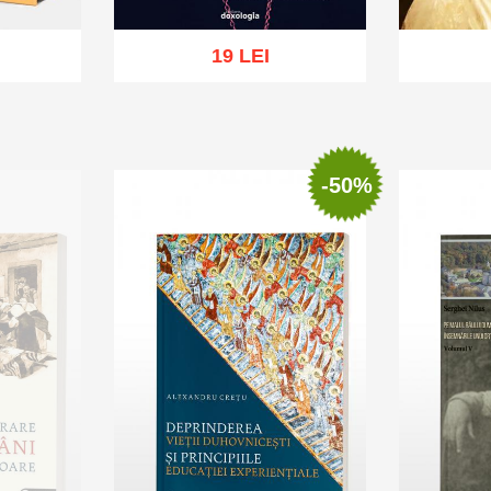
19 LEI
sh list
Add to cart
Add to wish list
Add to 
-50%