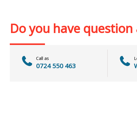
Add to cart
Add to wish list
Add to cart
Add to wi
Do you have question
Call as
L
0724 550 463
W