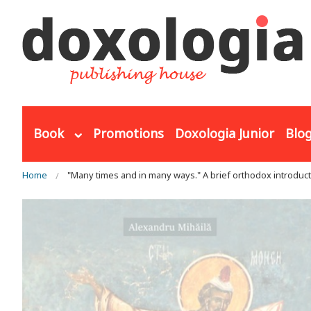
Skip to main content
Book
Promotions
Doxologia Junior
Blo
You are here
Home
"Many times and in many ways." A brief orthodox introduc