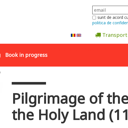
sunt de acord c
politica de confiden
Transport
Abonare la newsletter
g
Book in progress
)
Pilgrimage of the
the Holy Land (1