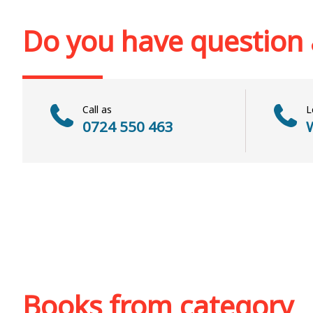
Add to cart
Add to wish list
Add to cart
Add to wi
Do you have question
Call as
L
0724 550 463
W
Books from category