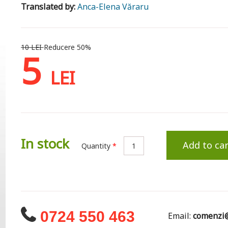
Translated by:
Anca-Elena Văraru
10 LEI
Reducere 50%
5
LEI
In stock
Add to car
Quantity
*
0724 550 463
Email:
comenzi@