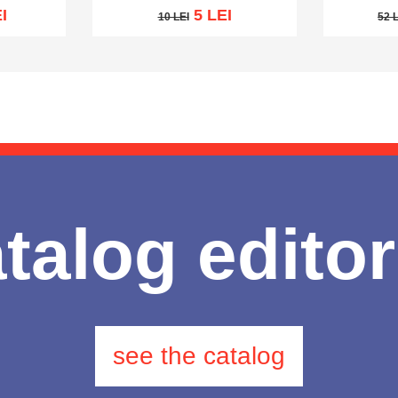
I
5 LEI
10 LEI
52 
10 LEI
52 LE
sh list
Add to cart
Add to wish list
Add to 
talog editor
see the catalog