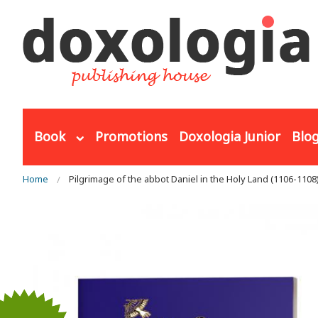
Skip to main content
Book
Promotions
Doxologia Junior
Blo
You are here
Home
Pilgrimage of the abbot Daniel in the Holy Land (1106-1108