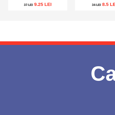
9.25 LEI
8.5 LE
37 LEI
34 LEI
37 LEI
34 LEI
Add to cart
Add to wish list
Add to cart
Add to wi
Ca