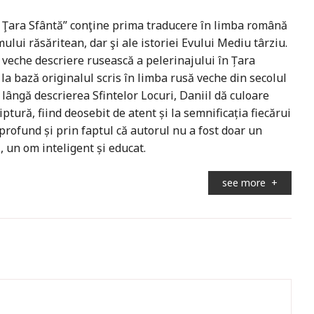
n Ţara Sfântă” conţine prima traducere în limba română
ului răsăritean, dar şi ale istoriei Evului Mediu târziu.
 veche descriere rusească a pelerinajului în Țara
a bază originalul scris în limba rusă veche din secolul
 lângă descrierea Sfintelor Locuri, Daniil dă culoare
ptură, fiind deosebit de atent și la semnificația fiecărui
 profund și prin faptul că autorul nu a fost doar un
, un om inteligent și educat.
see more
+