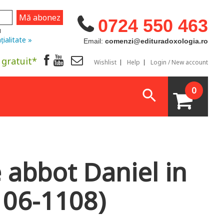
0724 550 463
u
țialitate »
Email:
comenzi@edituradoxologia.ro
 gratuit*
Wishlist
Help
Login / New account
0
 abbot Daniel in
106-1108)