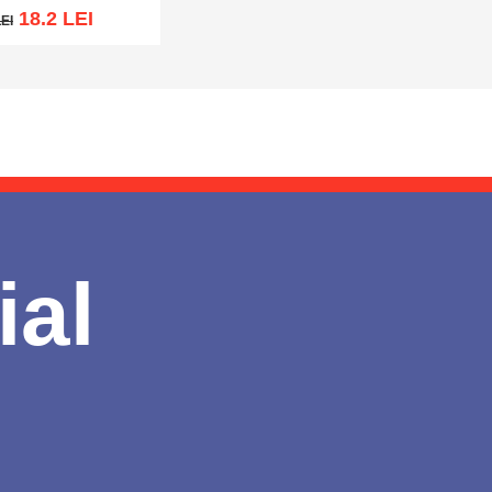
18.2 LEI
LEI
I
cart
Add to wish list
ial