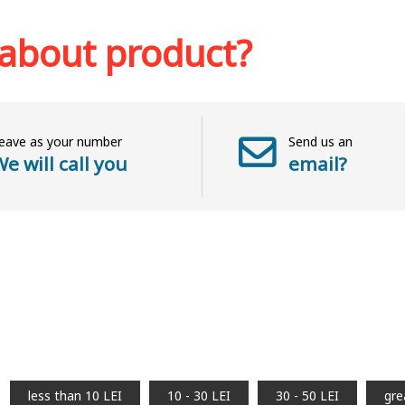
sh list
Add to cart
Add to wish list
Add to 
 about product?
eave as your number
Send us an
e will call you
email?
less than 10 LEI
10 - 30 LEI
30 - 50 LEI
gre