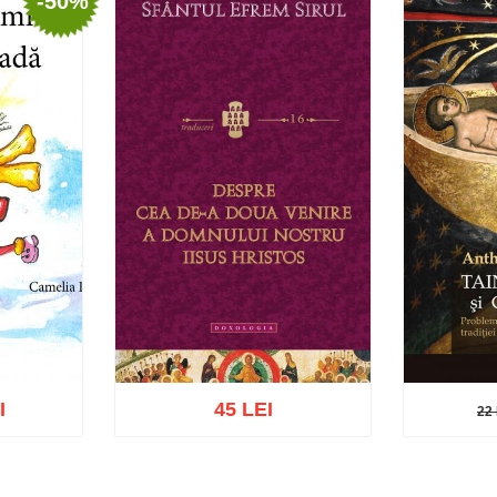
-50%
I
45 LEI
22 
22 L