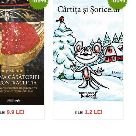
-55%
-60%
9.9 LEI
1.2 LEI
LEI
3 LEI
3 LEI
EI