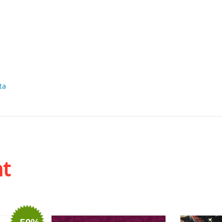
ta
ht