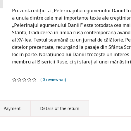
Prezenta ediţie a „Pelerinajului egumenului Daniil î
a unuia dintre cele mai importante texte ale creştinism
„Pelerinajul egumenului Daniil” este totodată cea mai
Sfântă, traducerea în limba rusă contemporană având l
al XV-lea. Textul seamănă cu un jurnal de călătorie. Pe
datelor prezentate, recurgând la pasaje din Sfânta Scri
loc în parte. Narațiunea lui Daniil trezește un interes
membru al Bisericii Ruse, ci și stareț al unei mănăstiri
( 0 review-uri)
Payment
Details of the return