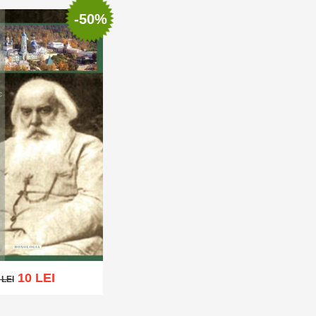
-50%
10 LEI
 LEI
LEI