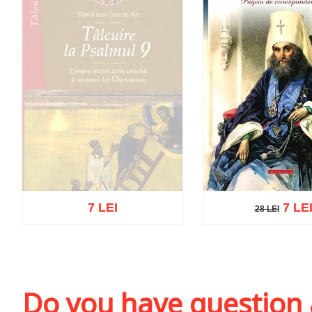
7 LEI
7 LE
28 LEI
28 LEI
Out of stock
Add to cart
Add to wi
Do you have question