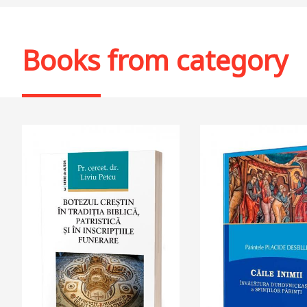
Add to cart
Add to wish list
Add to cart
Add to wi
Books from category