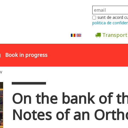
sunt de acord c
politica de confiden
Transport
Abonare la newsletter
g
Book in progress
IV
On the bank of th
Notes of an Ortho