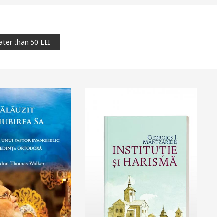
cart
Add to wish list
ater than 50 LEI