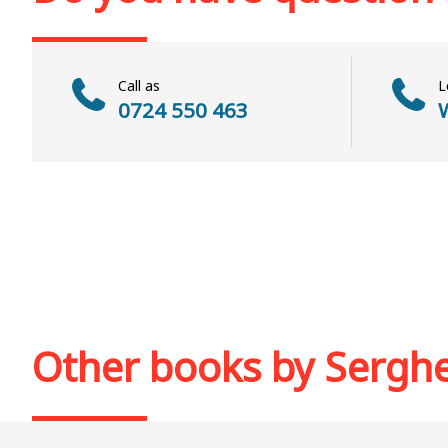
Call as
L
0724 550 463
W
Other books by
Serghe