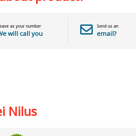
eave as your number
Send us an
e will call you
email?
i Nilus