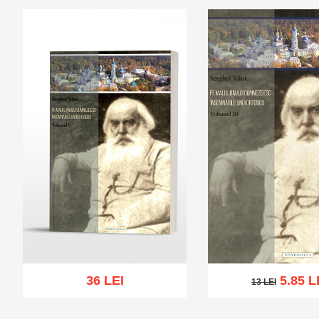
36 LEI
5.85 L
13 LEI
13 LEI