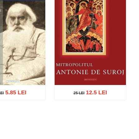
5.85 LEI
12.5 LEI
LEI
25 LEI
25 LEI
EI
Add to cart
Add to wish list
cart
Add to wish list