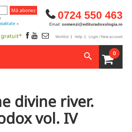
0724 550 463
u
țialitate »
Email:
comenzi@edituradoxologia.ro
 gratuit*
Wishlist
Help
Login / New account
0
e divine river.
dox vol. IV