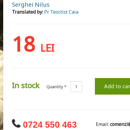
Serghei Nilus
Translated by:
Pr. Teoctist Caia
18
LEI
In stock
Add to car
Quantity
*
0724 550 463
Email:
comenzi@