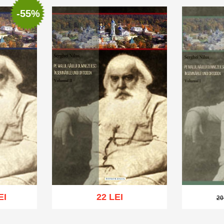
-55%
EI
22 LEI
20
20 