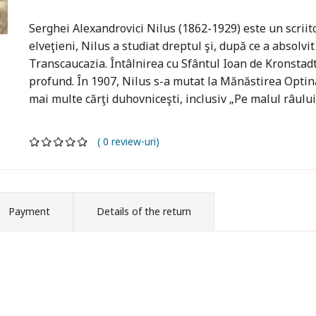
Serghei Alexandrovici Nilus (1862-1929) este un scriito
elveţieni, Nilus a studiat dreptul şi, după ce a absolvi
Transcaucazia. Întâlnirea cu Sfântul Ioan de Kronstadt, 
profund. În 1907, Nilus s-a mutat la Mănăstirea Optina,
mai multe cărţi duhovniceşti, inclusiv „Pe malul râul
( 0 review-uri)
Payment
Details of the return