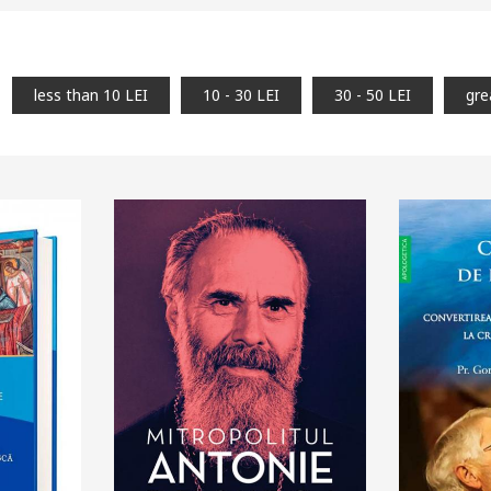
sh list
Add to cart
Add to wish list
Add to 
less than 10 LEI
10 - 30 LEI
30 - 50 LEI
gre