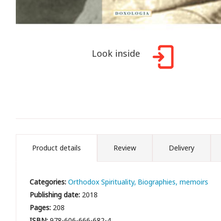
Look inside
Product details
Review
Delivery
Categories:
Orthodox Spirituality
Biographies, memoirs
Publishing date:
2018
Pages:
208
ISBN:
978-606-666-682-4