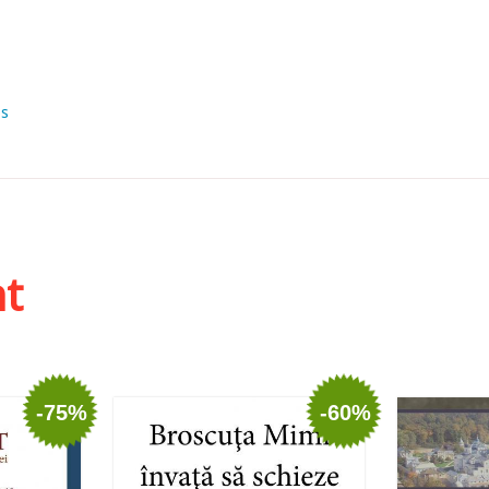
os
ht
-75%
-60%