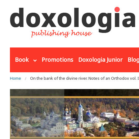
Skip to main content
Book
Promotions
Doxologia Junior
Blo
You are here
Home
On the bank of the divine river. Notes of an Orthodox vol. 