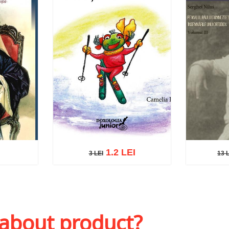
I
1.2 LEI
3 LEI
13 
3 LEI
13 L
sh list
Add to cart
Add to wish list
Add to 
 about product?