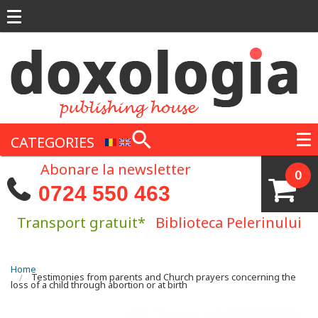
Skip to main content
CATEGORIES
Abonare la newsletter
0
0724 550 463
Transport gratuit*
Biblioteca Pelerinului
You are here
Home
Testimonies from parents and Church prayers concerning the
loss of a child through abortion or at birth