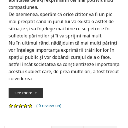
compasiunea.
De asemenea, sperăm că orice cititor va fi un pic
mai pregătit când în jurul lui va exista o astfel de
situație și va înțelege mai bine ce se petrece în
sufletele părinților și îi va sprijini mai mult.
Nu în ultimul rând, nădăjduim că mai mulți părinți
vor înțelege importanța exprimării trăirilor lor în
spațiul public și vor dobândi curajul de a o face,
astfel încât societatea să conștientizeze importanța
acestui subiect care, de prea multe ori, a fost trecut
cu vederea.
see more
+
( 0 review-uri)