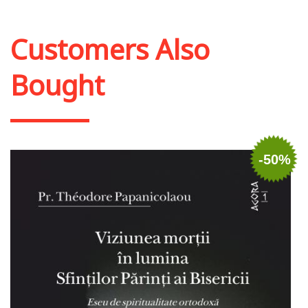
Customers Also
Bought
-50%