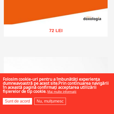
72 LEI
Add to cart
Add to wish list
Folosim cookie-uri pentru a îmbunătăți experiența
dumneavoastră pe acest site.Prin continuarea navigării
în această pagină confirmați acceptarea utilizării
fișierelor de tip cookie.
Mai multe informații
Sunt de acord
Nu, mulțumesc