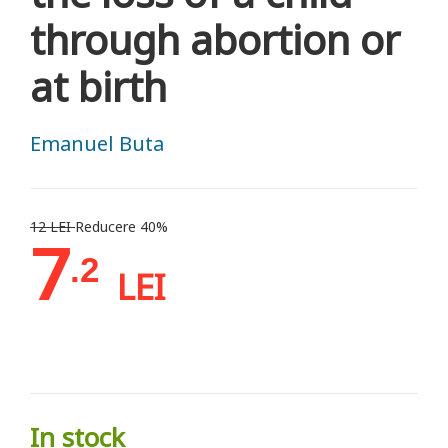
through abortion or
at birth
Emanuel Buta
12 LEI
Reducere 40%
7
.2
LEI
In stock