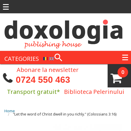
Skip to main content
CATEGORIES
Abonare la newsletter
0
0724 550 463
Transport gratuit*
Biblioteca Pelerinului
You are here
Home
"Let the word of Christ dwell in you richly." (Colossians 3:16)