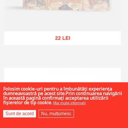
22 LEI
Out of stock
Folosim cookie-uri pentru a îmbunătăți experiența
dumneavoastră pe acest site.Prin continuarea navigării
în această pagină confirmați acceptarea utilizării
fișierelor de tip cookie.
Mai multe informații
Sunt de acord
Nu, mulțumesc