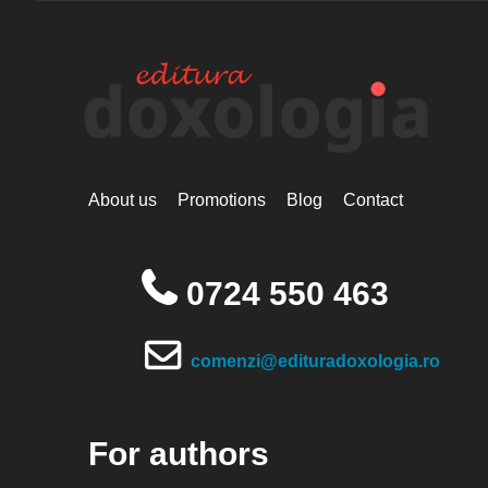
About us
Promotions
Blog
Contact
0724 550 463
comenzi@edituradoxologia.ro
For authors