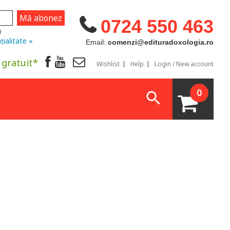
0724 550 463
u
țialitate »
Email:
comenzi@edituradoxologia.ro
 gratuit*
Wishlist
Help
Login / New account
0