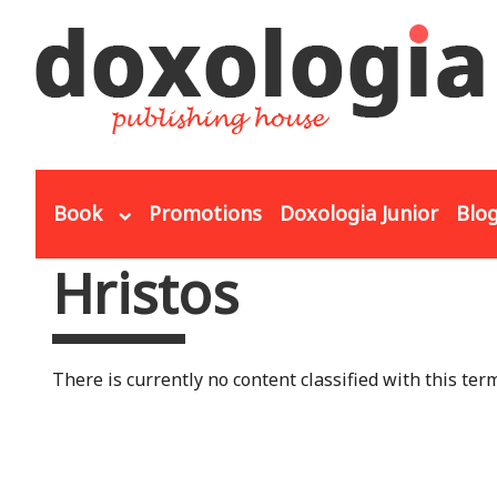
Skip to main content
Book
Promotions
Doxologia Junior
Blo
Hristos
You are here
There is currently no content classified with this term