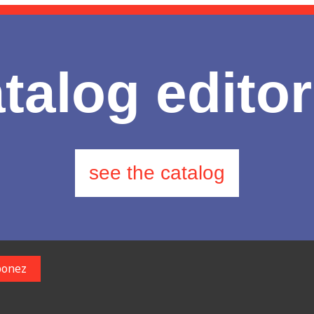
talog editor
see the catalog