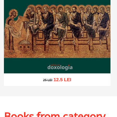
12.5 LEI
25 LEI
25 LEI
Add to cart
Add to wish list
Books from category