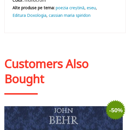
Color:
monocrom
poezia creștină
eseu
Editura Doxologia
cassian maria spiridon
Customers Also
Bought
-50%