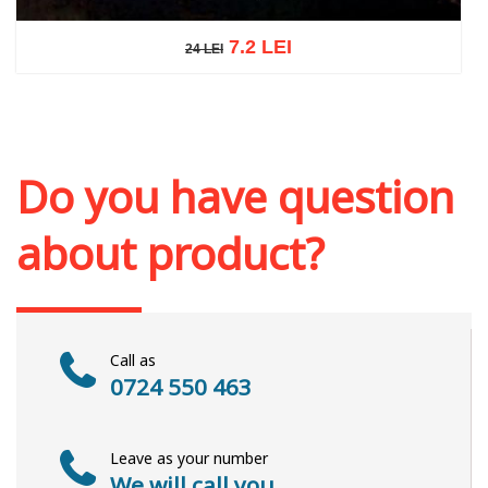
7.2 LEI
24 LEI
24 LEI
Add to cart
Add to wish list
Do you have question
about product?
Call as
0724 550 463
Leave as your number
We will call you