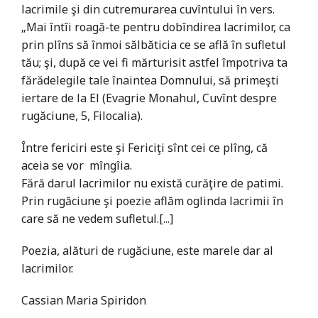
lacrimile şi din cutremurarea cuvîntului în vers.
„Mai întîi roagă-te pentru dobîndirea lacrimilor, ca
prin plîns să înmoi sălbăticia ce se află în sufletul
tău; şi, după ce vei fi mărturisit astfel împotriva ta
fărădelegile tale înaintea Domnului, să primeşti
iertare de la El (Evagrie Monahul, Cuvînt despre
rugăciune, 5, Filocalia).
Între fericiri este şi Fericiţi sînt cei ce plîng, că
aceia se vor mîngîia.
Fără darul lacrimilor nu există curăţire de patimi.
Prin rugăciune şi poezie aflăm oglinda lacrimii în
care să ne vedem sufletul.[...]
Poezia, alături de rugăciune, este marele dar al
lacrimilor.
Cassian Maria Spiridon