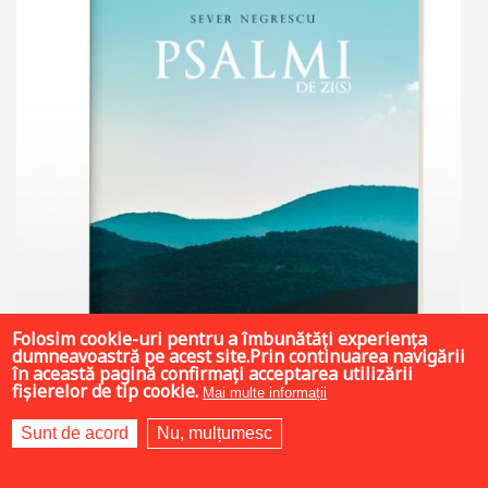
Folosim cookie-uri pentru a îmbunătăți experiența
dumneavoastră pe acest site.Prin continuarea navigării
în această pagină confirmați acceptarea utilizării
fișierelor de tip cookie.
Mai multe informații
Sunt de acord
Nu, mulțumesc