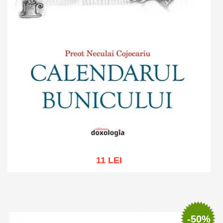
11 LEI
Add to cart
Add to wish list
-50%