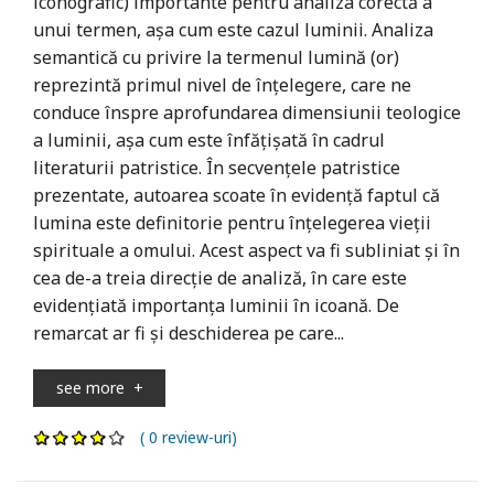
iconografic) importante pentru analiza corectă a
unui termen, așa cum este cazul luminii. Analiza
semantică cu privire la termenul lumină (or)
reprezintă primul nivel de înțelegere, care ne
conduce înspre aprofundarea dimensiunii teologice
a luminii, așa cum este înfățișată în cadrul
literaturii patristice. În secvențele patristice
prezentate, autoarea scoate în evidență faptul că
lumina este definitorie pentru înțelegerea vieții
spirituale a omului. Acest aspect va fi subliniat și în
cea de-a treia direcție de analiză, în care este
evidențiată importanța luminii în icoană. De
remarcat ar fi și deschiderea pe care...
see more
+
( 0 review-uri)