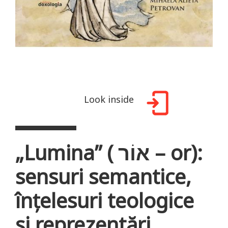
Look inside
„Lumina” ( אוֹר – or):
sensuri semantice,
înțelesuri teologice
și reprezentări