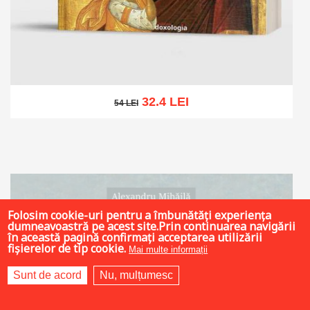
32.4 LEI
54 LEI
54 LEI
Add to cart
Add to wish list
Folosim cookie-uri pentru a îmbunătăți experiența
dumneavoastră pe acest site.Prin continuarea navigării
în această pagină confirmați acceptarea utilizării
fișierelor de tip cookie.
Mai multe informații
Sunt de acord
Nu, mulțumesc