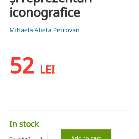
iconografice
Mihaela Alieta Petrovan
52
LEI
In stock
Add to cart
Quantity
*