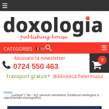
Skip to main content
CATEGORIES
Abonare la newsletter
0
0724 550 463
Transport gratuit*
Biblioteca Pelerinului
You are here
Home
„Lumina” ( אוֹר – or): sensuri semantice, înțelesuri teologice și
reprezentări iconografice