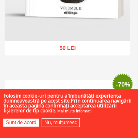
50 LEI
Out of stock
-70%
Folosim cookie-uri pentru a îmbunătăți experiența
dumneavoastră pe acest site.Prin continuarea navigării
în această pagină confirmați acceptarea utilizării
fișierelor de tip cookie.
Mai multe informații
Sunt de acord
Nu, mulțumesc