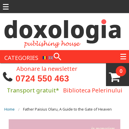
Skip to main content
CATEGORIES
Abonare la newsletter
0
0724 550 463
Transport gratuit*
Biblioteca Pelerinului
You are here
Home
Father Paisius Olaru, A Guide to the Gate of Heaven