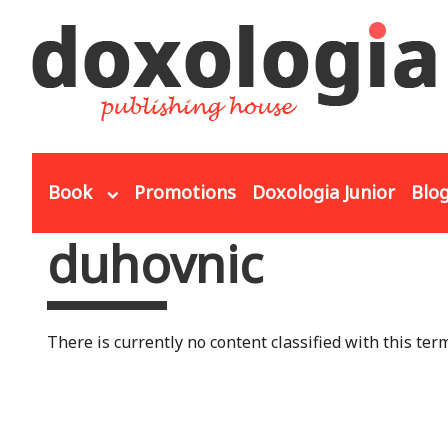
Skip to main content
Book
Promotions
Doxologia Junior
Blo
duhovnic
You are here
There is currently no content classified with this term