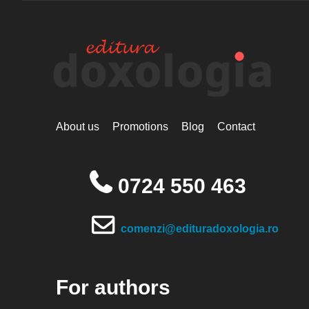
About us
Promotions
Blog
Contact
0724 550 463
comenzi@edituradoxologia.ro
For authors