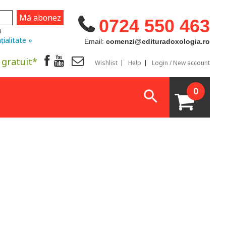
0724 550 463
u
țialitate »
Email:
comenzi@edituradoxologia.ro
 gratuit*
Wishlist
Help
Login / New account
0