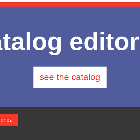
talog editor
see the catalog