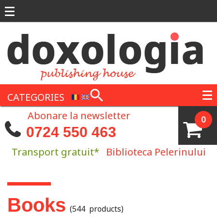
Skip to main content
CATEGORIES
Abonare la newsletter
0
0724 550 463
Transport gratuit*
Biblioteca Pelerinului
You are here
Books
(544 products)