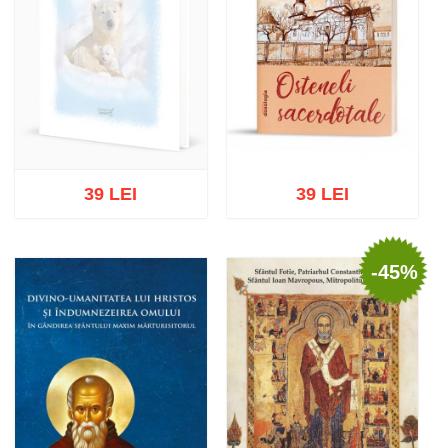
39 LEI
39 LEI
-45%
Out of stock
Add to cart
Add to wish list