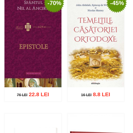
-70%
-45%
Out of stock
Add to cart
Add to wish list
22.8 LEI
8.8 LEI
76 LEI
16 LEI
76 LEI
16 LEI
Add to cart
Add to wish list
Add to cart
Add to wish list