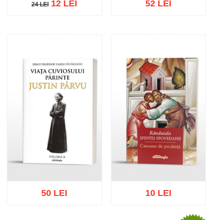
12 LEI
52 LEI
24 LEI
24 LEI
Add to cart
Add to wish list
Add to cart
Add to wish list
50 LEI
10 LEI