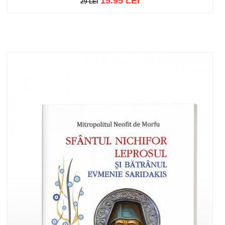
15.95 LEI
29 LEI
29 LEI
Add to cart
Add to wish list