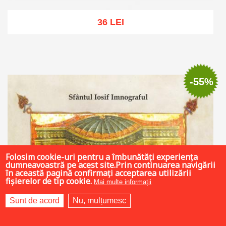
36 LEI
Add to cart
Add to wish list
-55%
Folosim cookie-uri pentru a îmbunătăți experiența
dumneavoastră pe acest site.Prin continuarea navigării
în această pagină confirmați acceptarea utilizării
fișierelor de tip cookie.
Mai multe informații
Sunt de acord
Nu, mulțumesc