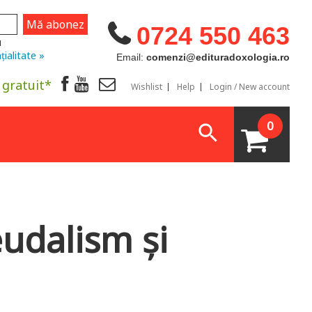
0724 550 463
u
țialitate »
Email:
comenzi@edituradoxologia.ro
 gratuit*
Wishlist
Help
Login / New account
0
eudalism și