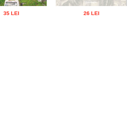
35 LEI
26 LEI
Out of stock
 cart
Add to wish list