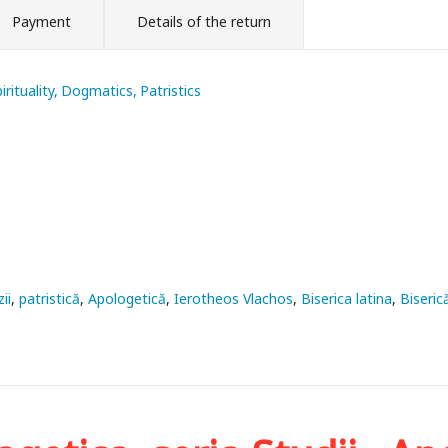
Payment
Details of the return
rituality
Dogmatics
Patristics
ii
patristică
Apologetică
Ierotheos Vlachos
Biserica latina
Biseric