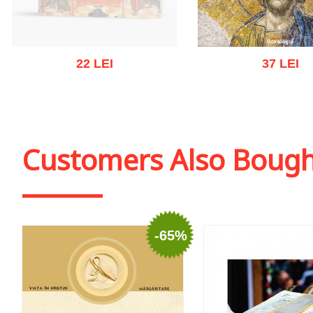
22 LEI
37 LEI
Out of stock
Add to cart
Add to wish
Customers Also Boug
-65%