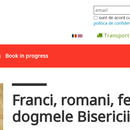
sunt de acord c
politica de confiden
Transport
Abonare la newsletter
g
Book in progress
Franci, romani, f
dogmele Bisericii