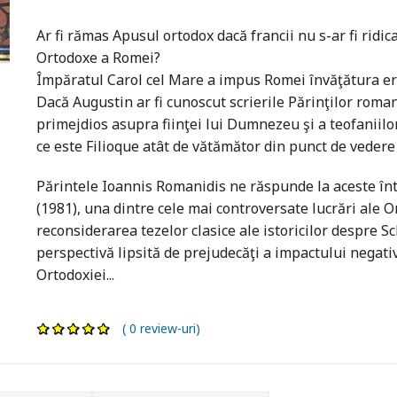
Ar fi rămas Apusul ortodox dacă francii nu s-ar fi ridic
Ortodoxe a Romei?
Împăratul Carol cel Mare a impus Romei învăţătura eret
Dacă Augustin ar fi cunoscut scrierile Părinţilor romani
primejdios asupra fiinţei lui Dumnezeu şi a teofaniilor
ce este Filioque atât de vătămător din punct de vedere 
Părintele Ioannis Romanidis ne răspunde la aceste în
(1981), una dintre cele mai controversate lucrări ale 
reconsiderarea tezelor clasice ale istoricilor despre S
perspectivă lipsită de prejudecăţi a impactului negativ
Ortodoxiei...
( 0 review-uri)