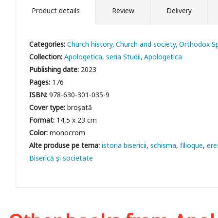
Product details
Review
Delivery
Categories:
Church history
Church and society
Orthodox Spi
Collection:
Apologetica, seria Studii
Apologetica
Publishing date:
2023
Pages:
176
ISBN:
978-630-301-035-9
Cover type:
broșată
Format:
14,5 x 23 cm
Color:
monocrom
istoria bisericii
schisma
filioque
erez
Biserică şi societate