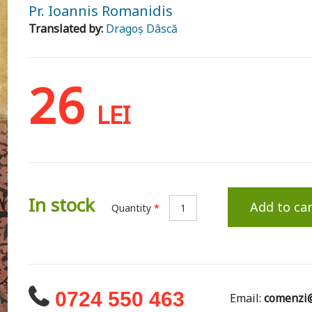
Pr. Ioannis Romanidis
Translated by:
Dragoș Dâscă
26
LEI
In stock
Add to car
Quantity
*
0724 550 463
Email:
comenzi@