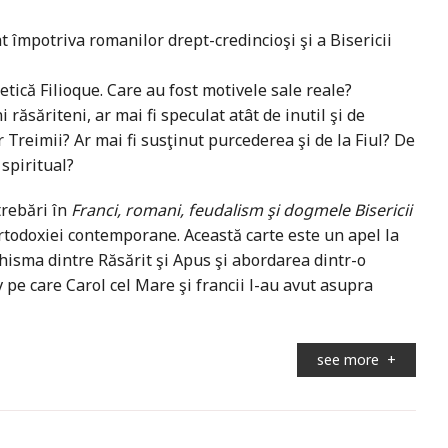
at împotriva romanilor drept-credincioşi şi a Bisericii
ică Filioque. Care au fost motivele sale reale?
 răsăriteni, ar mai fi speculat atât de inutil şi de
 Treimii? Ar mai fi susţinut purcederea şi de la Fiul? De
spiritual?
trebări în
Franci, romani, feudalism şi dogmele Bisericii
Ortodoxiei contemporane. Această carte este un apel la
chisma dintre Răsărit şi Apus şi abordarea dintr-o
 pe care Carol cel Mare şi francii l-au avut asupra
see more
+