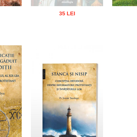
35 LEI
Out of stock
 list
Add to