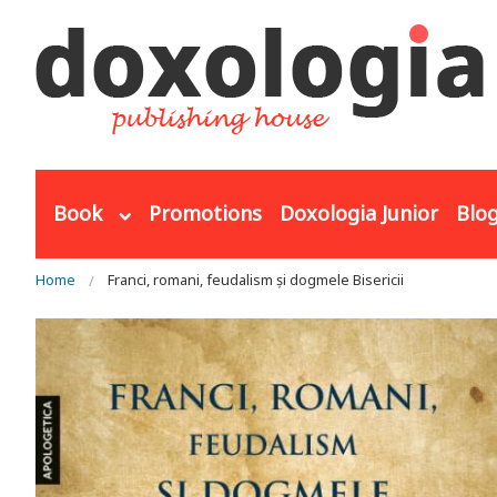
Skip to main content
Book
Promotions
Doxologia Junior
Blo
You are here
Home
Franci, romani, feudalism și dogmele Bisericii