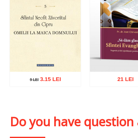
3.15 LEI
21 LEI
9 LEI
9 LEI
Add to cart
Add to wish list
Add to cart
Add to wi
Do you have question