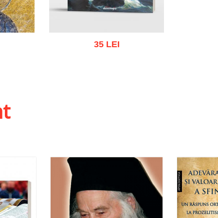
35 LEI
 list
Add to cart
Add to wish list
ht