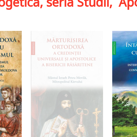
getica, seria Studii
,
Ap