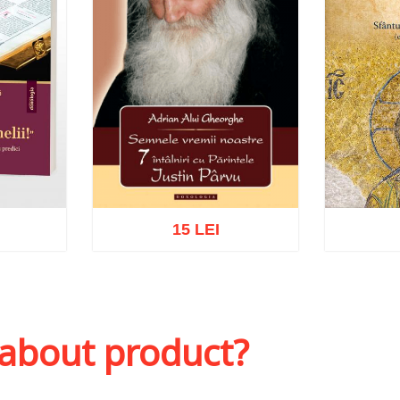
15 LEI
sh list
Add to cart
Add to wish list
Add to 
 about product?