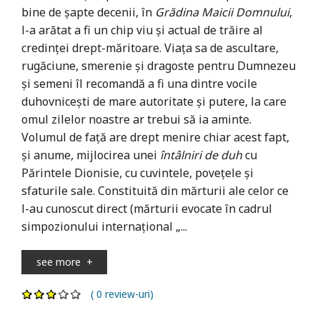
bine de șapte decenii, în
Grădina Maicii Domnului
,
l-a arătat a fi un chip viu și actual de trăire al
credinței drept-măritoare. Viața sa de ascultare,
rugăciune, smerenie și dragoste pentru Dumnezeu
și semeni îl recomandă a fi una dintre vocile
duhovnicești de mare autoritate și putere, la care
omul zilelor noastre ar trebui să ia aminte.
Volumul de față are drept menire chiar acest fapt,
și anume, mijlocirea unei
întâlniri de duh
cu
Părintele Dionisie, cu cuvintele, povețele și
sfaturile sale. Constituită din mărturii ale celor ce
l-au cunoscut direct (mărturii evocate în cadrul
simpozionului internațional „...
see more
+
( 0 review-uri)