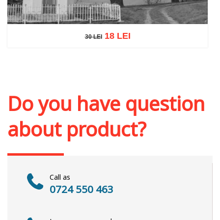
18 LEI
30 LEI
30 LEI
Add to cart
Add to wish list
Do you have question
about product?
Call as
0724 550 463