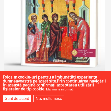
Folosim cookie-uri pentru a îmbunătăți experiența
dumneavoastră pe acest site.Prin continuarea navigării
în această pagină confirmați acceptarea utilizării
fișierelor de tip cookie.
Mai multe informații
37 LEI
Sunt de acord
Nu, mulțumesc