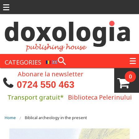
Skip to main content
CATEGORIES
Abonare la newsletter
0
0724 550 463
Transport gratuit*
Biblioteca Pelerinului
You are here
Home
Biblical archeology in the present