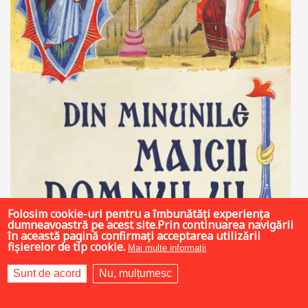
Folosim cookie-uri pentru a îmbunătăți experiența
dumneavoastră pe acest site.Prin continuarea navigării
în această pagină confirmați acceptarea utilizării
fișierelor de tip cookie.
Mai multe informații
27 LEI
Sunt de acord
Nu, mulțumesc