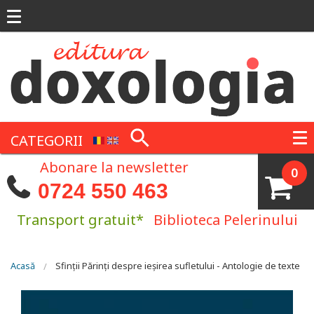
Mergi la conţinutul principal
CATEGORII
Abonare la newsletter
0
0724 550 463
Transport gratuit*
Biblioteca Pelerinului
Eşti aici
Acasă
Sfinţii Părinţi despre ieșirea sufletului - Antologie de texte