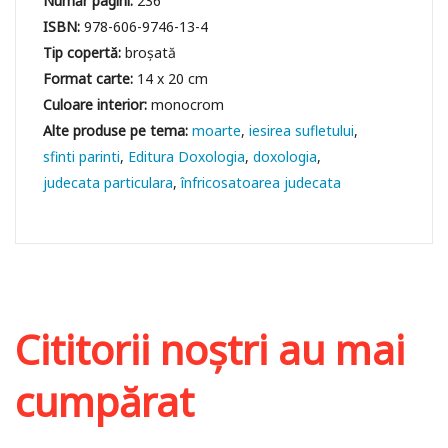
Număr pagini:
236
ISBN:
978-606-9746-13-4
Tip copertă:
broșată
Format carte:
14 x 20 cm
Culoare interior:
monocrom
moarte
iesirea sufletului
sfinti parinti
Editura Doxologia
doxologia
judecata particulara
înfricosatoarea judecata
Cititorii noștri au mai
cumpărat