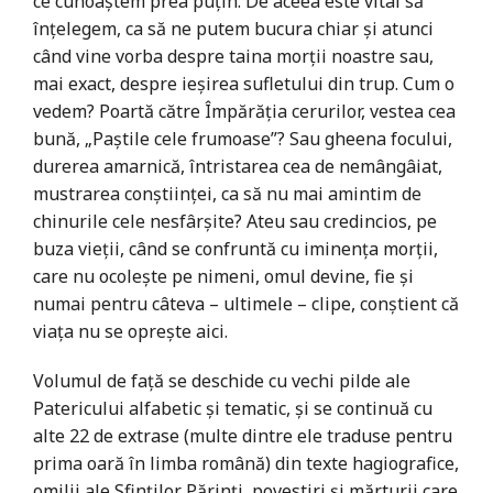
ce cunoaștem prea puțin. De aceea este vital să
înțelegem, ca să ne putem bucura chiar și atunci
când vine vorba despre taina morții noastre sau,
mai exact, despre ieșirea sufletului din trup. Cum o
vedem? Poartă către Împărăția cerurilor, vestea cea
bună, „Paștile cele frumoase”? Sau gheena focului,
durerea amarnică, întristarea cea de nemângâiat,
mustrarea conștiinței, ca să nu mai amintim de
chinurile cele nesfârșite? Ateu sau credincios, pe
buza vieții, când se confruntă cu iminența morții,
care nu ocolește pe nimeni, omul devine, fie și
numai pentru câteva – ultimele – clipe, conștient că
viața nu se oprește aici.
Volumul de față se deschide cu vechi pilde ale
Patericului alfabetic și tematic, și se continuă cu
alte 22 de extrase (multe dintre ele traduse pentru
prima oară în limba română) din texte hagiografice,
omilii ale Sfinților Părinți, povestiri și mărturii care