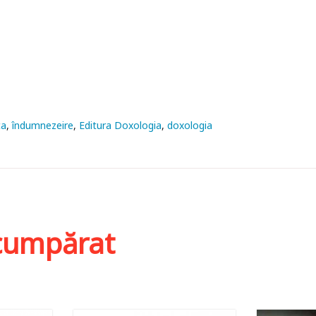
ca
îndumnezeire
Editura Doxologia
doxologia
i cumpărat