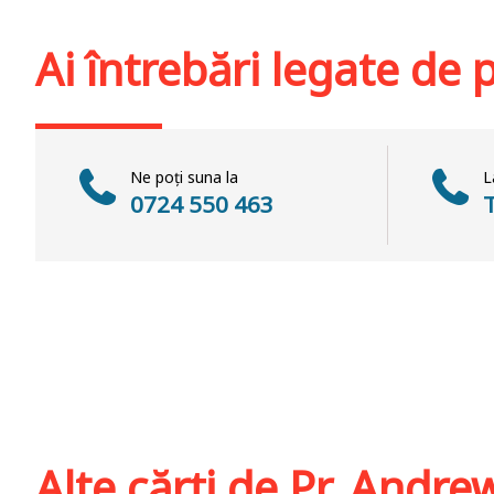
Stoc epuizat
Adaugă în coș
Wis
Ai întrebări legate de
Ne poți suna la
L
0724 550 463
Alte cărți de
Pr. Andre