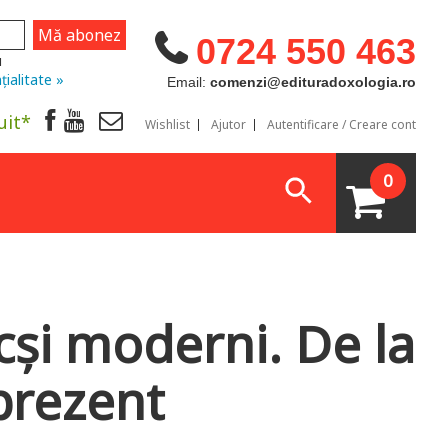
0724 550 463
u
țialitate »
Email:
comenzi@edituradoxologia.ro
uit*
Wishlist
Ajutor
Autentificare / Creare cont
0
cși moderni. De la
 prezent