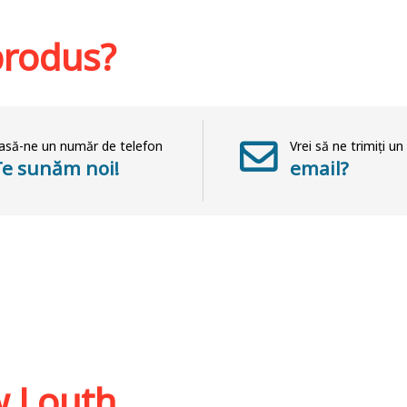
Adaugă în coș
Wishlist
hlist
Adaug
 produs?
asă-ne un număr de telefon
Vrei să ne trimiți un
Te sunăm noi!
email?
w Louth