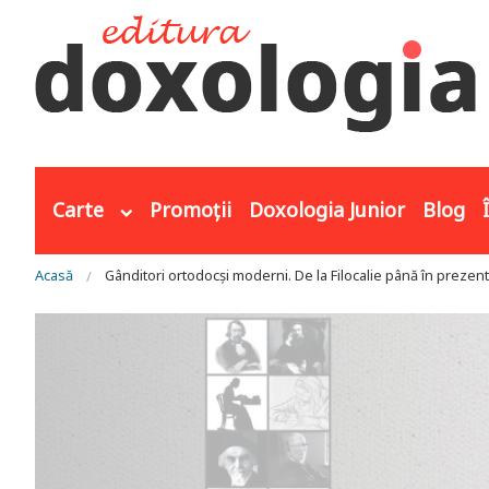
Mergi la conţinutul principal
Carte
Promoții
Doxologia Junior
Blog
Eşti aici
Acasă
Gânditori ortodocși moderni. De la Filocalie până în prezent