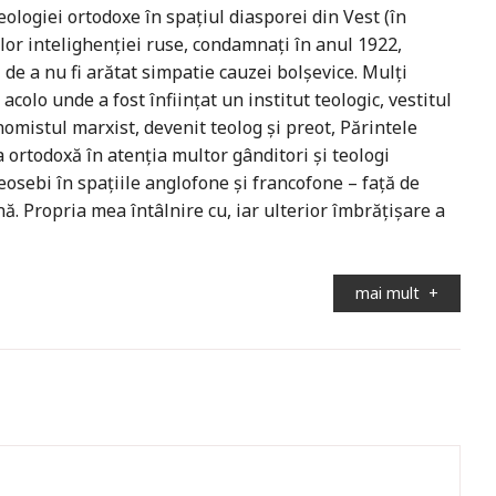
ologiei ortodoxe în spațiul diasporei din Vest (în
lor intelighenției ruse, condamnați în anul 1922,
 de a nu fi arătat simpatie cauzei bolșevice. Mulți
 acolo unde a fost înființat un institut teologic, vestitul
nomistul marxist, devenit teolog și preot, Părintele
 ortodoxă în atenția multor gânditori și teologi
eosebi în spațiile anglofone și francofone – față de
ă. Propria mea întâlnire cu, iar ulterior îmbrățișare a
mai mult
+