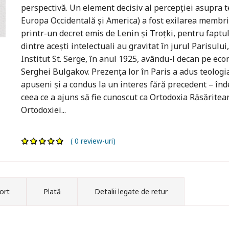
perspectivă. Un element decisiv al percepției asupra te
Europa Occidentală și America) a fost exilarea membri
printr-un decret emis de Lenin și Troțki, pentru faptul
dintre acești intelectuali au gravitat în jurul Parisului,
Institut St. Serge, în anul 1925, avându-l decan pe eco
Serghei Bulgakov. Prezența lor în Paris a adus teologia
apuseni și a condus la un interes fără precedent – înd
ceea ce a ajuns să fie cunoscut ca Ortodoxia Răsăritean
Ortodoxiei...
( 0 review-uri)
ort
Plată
Detalii legate de retur