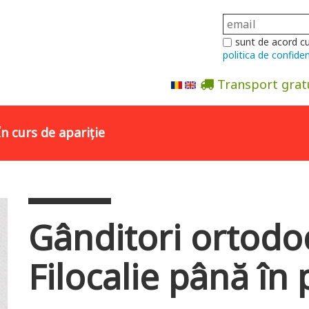
sunt de acord c
politica de confiden
Transport grat
Abonare la newsletter
În curs de apariție
Gânditori ortodo
Filocalie până în