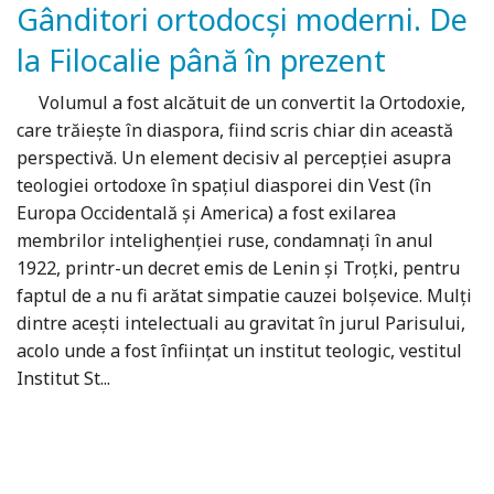
Gânditori ortodocși moderni. De
la Filocalie până în prezent
Volumul a fost alcătuit de un convertit la Ortodoxie,
care trăiește în diaspora, fiind scris chiar din această
perspectivă. Un element decisiv al percepției asupra
teologiei ortodoxe în spațiul diasporei din Vest (în
Europa Occidentală și America) a fost exilarea
membrilor intelighenției ruse, condamnați în anul
1922, printr-un decret emis de Lenin și Troțki, pentru
faptul de a nu fi arătat simpatie cauzei bolșevice. Mulți
dintre acești intelectuali au gravitat în jurul Parisului,
acolo unde a fost înființat un institut teologic, vestitul
Institut St...