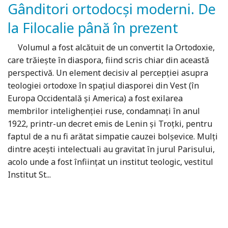
Gânditori ortodocși moderni. De
la Filocalie până în prezent
Volumul a fost alcătuit de un convertit la Ortodoxie,
care trăiește în diaspora, fiind scris chiar din această
perspectivă. Un element decisiv al percepției asupra
teologiei ortodoxe în spațiul diasporei din Vest (în
Europa Occidentală și America) a fost exilarea
membrilor intelighenției ruse, condamnați în anul
1922, printr-un decret emis de Lenin și Troțki, pentru
faptul de a nu fi arătat simpatie cauzei bolșevice. Mulți
dintre acești intelectuali au gravitat în jurul Parisului,
acolo unde a fost înființat un institut teologic, vestitul
Institut St...