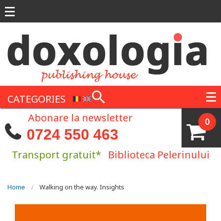
Skip to main content
CATEGORIES
Abonare la newsletter
0
0724 550 463
Transport gratuit*
Biblioteca Pelerinului
You are here
Home
Walking on the way. Insights