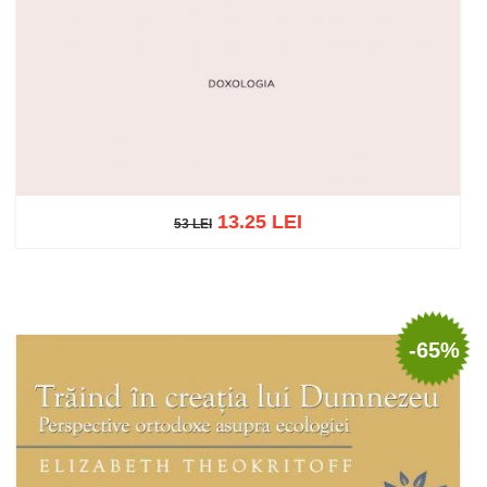
13.25 LEI
53 LEI
53 LEI
Add to cart
Add to wish list
-65%