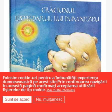
Folosim cookie-uri pentru a îmbunătăți experiența
dumneavoastră pe acest site.Prin continuarea navigării
în această pagină confirmați acceptarea utilizării
fișierelor de tip cookie.
Mai multe informații
Sunt de acord
Nu, mulțumesc