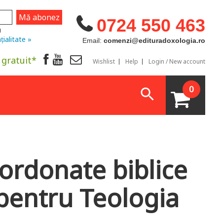
0724 550 463
u
țialitate »
Email:
comenzi@edituradoxologia.ro
 gratuit*
Wishlist
Help
Login / New account
0
oordonate biblice
pentru Teologia