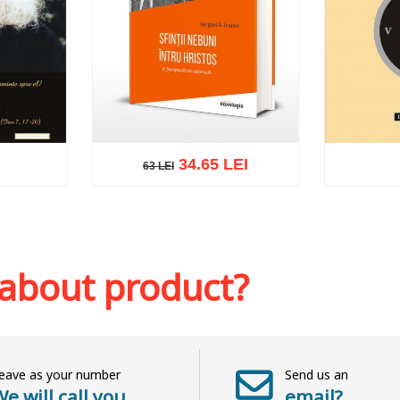
34.65 LEI
63 LEI
63 LEI
Add to 
sh list
Add to cart
Add to wish list
 about product?
eave as your number
Send us an
e will call you
email?