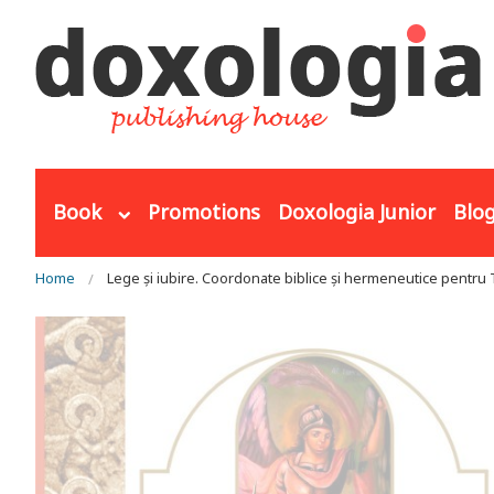
Skip to main content
Book
Promotions
Doxologia Junior
Blo
You are here
Home
Lege și iubire. Coordonate biblice și hermeneutice pentru