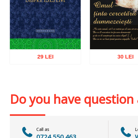
29 LEI
30 LEI
Add to cart
Add to wish list
Add to cart
Add to wi
Do you have question
Call as
L
0724 550 463
W