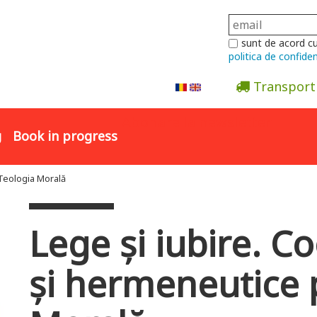
sunt de acord c
politica de confiden
Transport
Abonare la newsletter
g
Book in progress
 Teologia Morală
Lege și iubire. C
și hermeneutice 