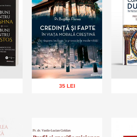
35 LEI
sh list
Add to cart
Add to wish list
Add to 