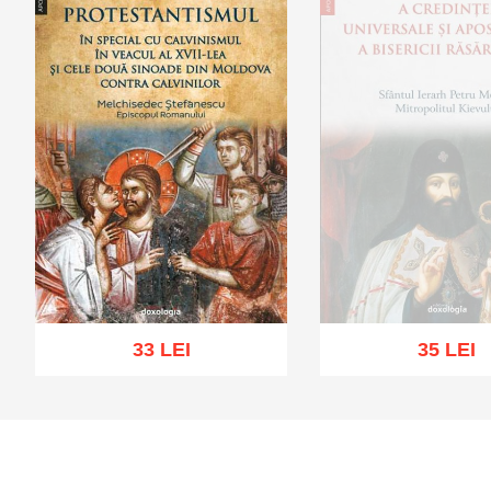
33 LEI
35 LEI
Out of stoc
Add to cart
Add to wish list