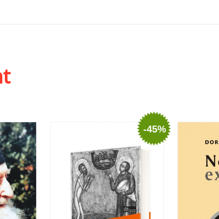
ht
-45%