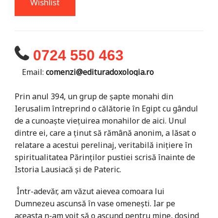
Wishlist
0724 550 463
Email:
comenzi@edituradoxologia.ro
Prin anul 394, un grup de șapte monahi din
Ierusalim întreprind o călătorie în Egipt cu gândul
de a cunoaște viețuirea monahilor de aici. Unul
dintre ei, care a ținut să rămână anonim, a lăsat o
relatare a acestui perelinaj, veritabilă inițiere în
spiritualitatea Părinților pustiei scrisă înainte de
Istoria Lausiacă și de Pateric.
Într-adevăr, am văzut aievea comoara lui
Dumnezeu ascunsă în vase omenești. Iar pe
aceasta n-am voit să o ascund pentru mine, dosind