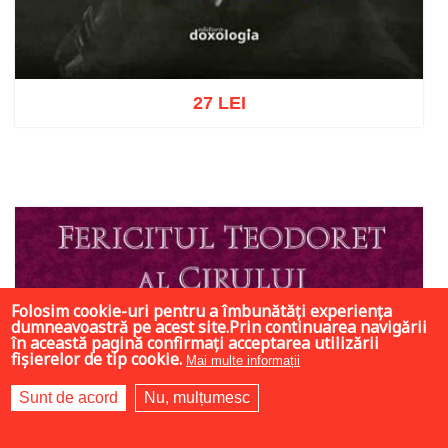
27 LEI
Adaugă în coș
Wishlist
Folosim cookie-uri pentru a îmbunătăți experiența
dumneavoastră pe acest site.Prin continuarea navigării
în această pagină confirmați acceptarea utilizării
fișierelor de tip cookie.
Mai multe informații
Sunt de acord
Nu, mulțumesc