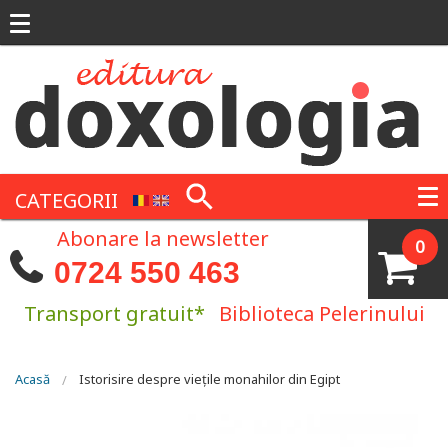
Mergi la conţinutul principal
CATEGORII
Abonare la newsletter
0
0724 550 463
Transport gratuit*
Biblioteca Pelerinului
Eşti aici
Acasă
Istorisire despre vieţile monahilor din Egipt