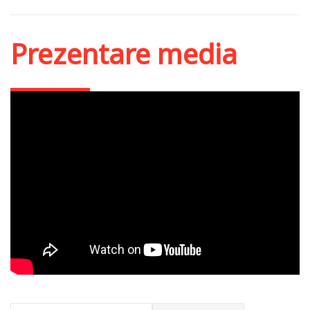
Prezentare media
⭕ LIVE: Dialoguri
livrești – „La școala
Părinților pustiei
egiptene”