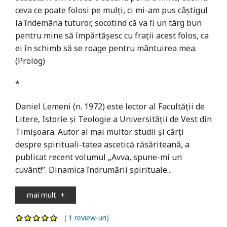
ceva ce poate folosi pe mulți, ci mi-am pus câștigul
la îndemâna tuturor, socotind că va fi un târg bun
pentru mine să împărtășesc cu frații acest folos, ca
ei în schimb să se roage pentru mântuirea mea.
(Prolog)
*
Daniel Lemeni (n. 1972) este lector al Facultății de
Litere, Istorie și Teologie a Universității de Vest din
Timișoara. Autor al mai multor studii și cărți
despre spirituali-tatea ascetică răsăriteană, a
publicat recent volumul „Avva, spune-mi un
cuvânt!”. Dinamica îndrumării spirituale...
mai mult
+
( 1 review-uri)