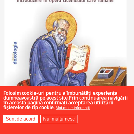
Folosim cookie-uri pentru a îmbunătăți experiența
dumneavoastră pe acest site.Prin continuarea navigării
în această pagină confirmați acceptarea utilizării
fișierelor de tip cookie.
Mai multe informații
Sunt de acord
Nu, mulțumesc