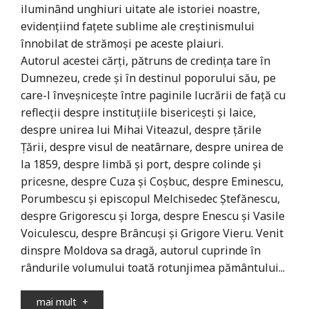
iluminând unghiuri uitate ale istoriei noastre,
evidențiind fațete sublime ale creștinismului
înnobilat de strămoși pe aceste plaiuri.
Autorul acestei cărți, pătruns de credința tare în
Dumnezeu, crede și în destinul poporului său, pe
care-l înveșnicește între paginile lucrării de față cu
reflecții despre instituțiile bisericești și laice,
despre unirea lui Mihai Viteazul, despre țările
Țării, despre visul de neatârnare, despre unirea de
la 1859, despre limbă și port, despre colinde și
pricesne, despre Cuza și Coșbuc, despre Eminescu,
Porumbescu și episcopul Melchisedec Ștefănescu,
despre Grigorescu și Iorga, despre Enescu și Vasile
Voiculescu, despre Brâncuși și Grigore Vieru. Venit
dinspre Moldova sa dragă, autorul cuprinde în
rândurile volumului toată rotunjimea pământului...
mai mult
+