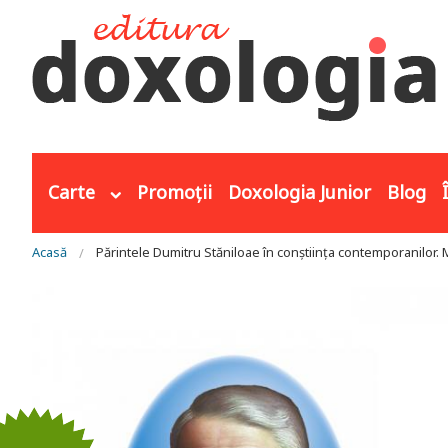
Mergi la conţinutul principal
Carte
Promoții
Doxologia Junior
Blog
Eşti aici
Acasă
Părintele Dumitru Stăniloae în conștiința contemporanilor. Mă