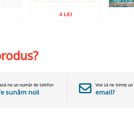
4 LEI
at
Stoc epuizat
Adaug
 produs?
asă-ne un număr de telefon
Vrei să ne trimiți un
Te sunăm noi!
email?