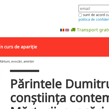
sunt de acord c
politica de confiden
Transport grat
Abonare la newsletter
În curs de apariție
rturii, evocări, amintiri
Părintele Dumitru
conștiința conte