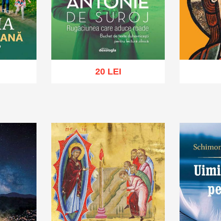
20 LEI
hlist
Adaugă în coș
Wishlist
Adaug