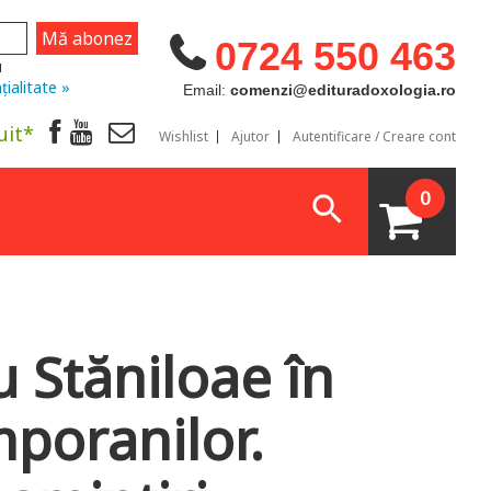
0724 550 463
u
țialitate »
Email:
comenzi@edituradoxologia.ro
uit*
Wishlist
Ajutor
Autentificare / Creare cont
0
 Stăniloae în
mporanilor.