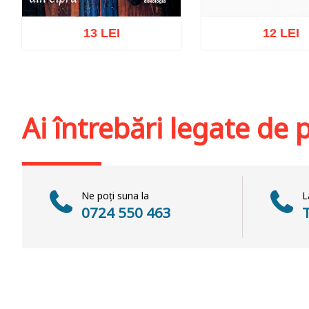
13 LEI
12 LEI
Stoc epuiz
Adaugă în coș
Wishlist
Ai întrebări legate de
Ne poți suna la
L
0724 550 463