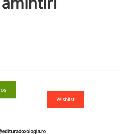
 amintiri
coș
Wishlist
edituradoxologia.ro