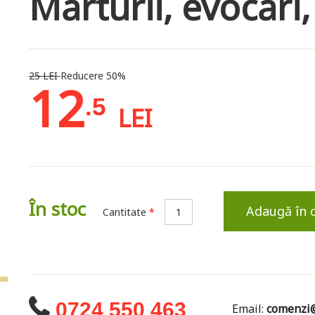
Mărturii, evocări,
25 LEI
Reducere 50%
12
.5
LEI
În stoc
Adaugă în 
Cantitate
*
0724 550 463
Email:
comenzi@