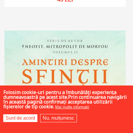
Adaugă în coș
Wishlist
Folosim cookie-uri pentru a îmbunătăți experiența
dumneavoastră pe acest site.Prin continuarea navigării
în această pagină confirmați acceptarea utilizării
fișierelor de tip cookie.
Mai multe informații
Sunt de acord
Nu, mulțumesc