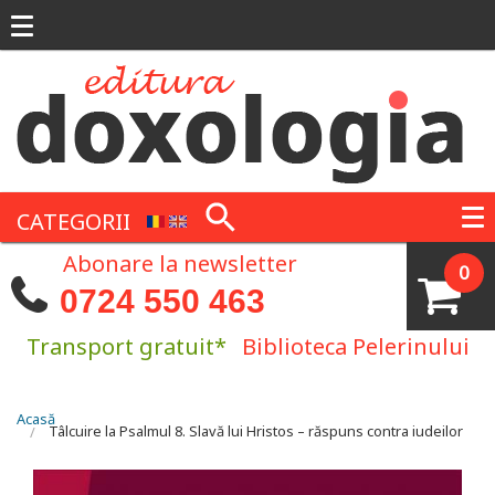
Mergi la conţinutul principal
CATEGORII
Abonare la newsletter
0
0724 550 463
Transport gratuit*
Biblioteca Pelerinului
Eşti aici
Acasă
Tâlcuire la Psalmul 8. Slavă lui Hristos – răspuns contra iudeilor