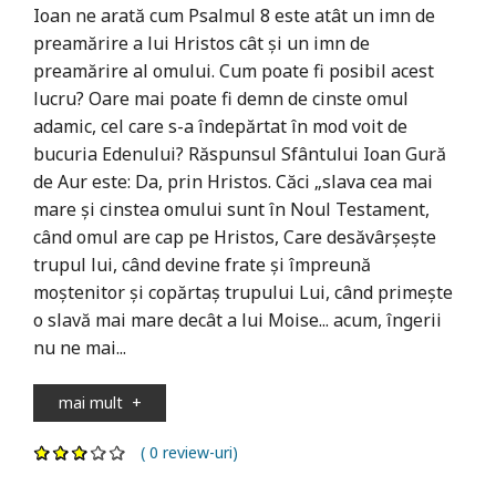
Ioan ne arată cum Psalmul 8 este atât un imn de
preamărire a lui Hristos cât şi un imn de
preamărire al omului. Cum poate fi posibil acest
lucru? Oare mai poate fi demn de cinste omul
adamic, cel care s-a îndepărtat în mod voit de
bucuria Edenului? Răspunsul Sfântului Ioan Gură
de Aur este: Da, prin Hristos. Căci „slava cea mai
mare şi cinstea omului sunt în Noul Testament,
când omul are cap pe Hristos, Care desăvârşeşte
trupul lui, când devine frate şi împreună
moştenitor şi copărtaş trupului Lui, când primeşte
o slavă mai mare decât a lui Moise... acum, îngerii
nu ne mai...
mai mult
+
( 0 review-uri)