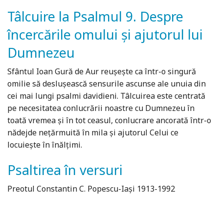
Tâlcuire la Psalmul 9. Despre
încercările omului și ajutorul lui
Dumnezeu
Sfântul Ioan Gură de Aur reuşeşte ca într-o singură
omilie să desluşească sensurile ascunse ale unuia din
cei mai lungi psalmi davidieni. Tâlcuirea este centrată
pe necesitatea conlucrării noastre cu Dumnezeu în
toată vremea şi în tot ceasul, conlucrare ancorată într-o
nădejde neţărmuită în mila şi ajutorul Celui ce
locuieşte în înălţimi.
Psaltirea în versuri
Preotul Constantin C. Popescu-Iaşi 1913-1992