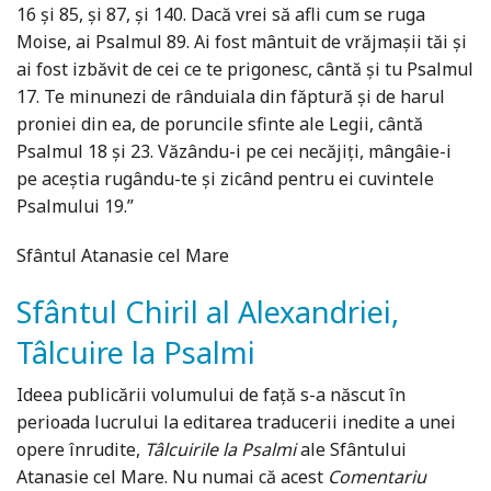
16 și 85, și 87, și 140. Dacă vrei să afli cum se ruga
Moise, ai Psalmul 89. Ai fost mântuit de vrăjmașii tăi și
ai fost izbăvit de cei ce te prigonesc, cântă și tu Psalmul
17. Te minunezi de rânduiala din făptură și de harul
proniei din ea, de poruncile sfinte ale Legii, cântă
Psalmul 18 și 23. Văzându-i pe cei necăjiți, mângâie-i
pe aceștia rugându-te și zicând pentru ei cuvintele
Psalmului 19.”
Sfântul Atanasie cel Mare
Sfântul Chiril al Alexandriei,
Tâlcuire la Psalmi
Ideea publicării volumului de față s-a născut în
perioada lucrului la editarea traducerii inedite a unei
opere înrudite,
Tâlcuirile la Psalmi
ale Sfântului
Atanasie cel Mare. Nu numai că acest
Comentariu