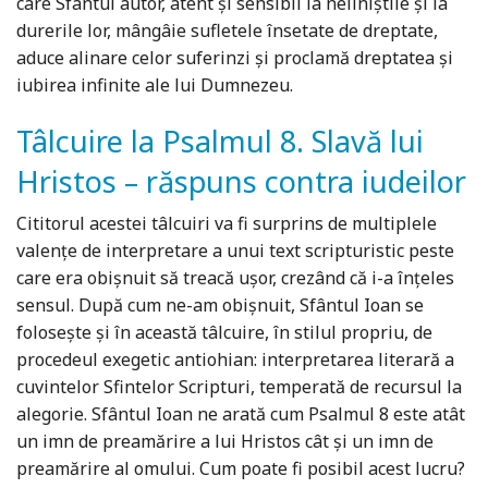
care Sfântul autor, atent şi sensibil la neliniştile şi la
durerile lor, mângâie sufletele însetate de dreptate,
aduce alinare celor suferinzi şi proclamă dreptatea şi
iubirea infinite ale lui Dumnezeu.
Tâlcuire la Psalmul 8. Slavă lui
Hristos – răspuns contra iudeilor
Cititorul acestei tâlcuiri va fi surprins de multiplele
valenţe de interpretare a unui text scripturistic peste
care era obişnuit să treacă uşor, crezând că i-a înţeles
sensul. După cum ne-am obişnuit, Sfântul Ioan se
foloseşte şi în această tâlcuire, în stilul propriu, de
procedeul exegetic antiohian: interpretarea literară a
cuvintelor Sfintelor Scripturi, temperată de recursul la
alegorie. Sfântul Ioan ne arată cum Psalmul 8 este atât
un imn de preamărire a lui Hristos cât şi un imn de
preamărire al omului. Cum poate fi posibil acest lucru?