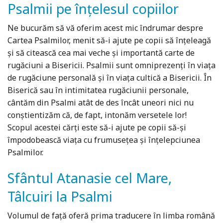
Psalmii pe înțelesul copiilor
Ne bucurăm să vă oferim acest mic îndrumar despre
Cartea Psalmilor, menit să-i ajute pe copii să înțeleagă
și să citească cea mai veche și importantă carte de
rugăciuni a Bisericii. Psalmii sunt omniprezenți în viața
de rugăciune personală şi în viața cultică a Bisericii. În
Biserică sau în intimitatea rugăciunii personale,
cântăm din Psalmi atât de des încât uneori nici nu
conştientizăm că, de fapt, intonăm versetele lor!
Scopul acestei cărți este să-i ajute pe copii să-şi
împodobească viața cu frumusețea şi înțelepciunea
Psalmilor.
Sfântul Atanasie cel Mare,
Tâlcuiri la Psalmi
Volumul de faţă oferă prima traducere în limba română