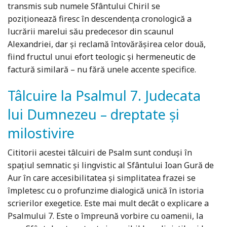
transmis sub numele Sfântului Chiril se
poziționează firesc în descendența cronologică a
lucrării marelui său predecesor din scaunul
Alexandriei, dar și reclamă întovărășirea celor două,
fiind fructul unui efort teologic și hermeneutic de
factură similară – nu fără unele accente specifice.
Tâlcuire la Psalmul 7. Judecata
lui Dumnezeu – dreptate şi
milostivire
Cititorii acestei tâlcuiri de Psalm sunt conduşi în
spaţiul semnatic şi lingvistic al Sfântului Ioan Gură de
Aur în care accesibilitatea şi simplitatea frazei se
împletesc cu o profunzime dialogică unică în istoria
scrierilor exegetice. Este mai mult decât o explicare a
Psalmului 7. Este o împreună vorbire cu oamenii, la