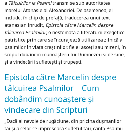
a
Tâlcuirilor la Psalmi
transmise sub autoritatea
marelui Atanasie al Alexandriei. De asemenea, el
include, în chip de prefaţă, traducerea unui text
atanasian înrudit,
Epistola către Marcelin despre
tâlcuirea Psalmilor
, o nestemată a literaturii exegetice
patristice prin care se încurajează utilizarea zilnică a
psalmilor în viaţa creştinilor, fie ei asceţi sau mireni, în
scopul dobândirii cunoaşterii lui Dumnezeu şi de sine,
şi a vindecării sufleteşti şi trupeşti.
Epistola către Marcelin despre
tâlcuirea Psalmilor – Cum
dobândim cunoaștere și
vindecare din Scripturi
„Dacă ai nevoie de rugăciune, din pricina dușmanilor
tăi și a celor ce împresoară sufletul tău, cântă Psalmii